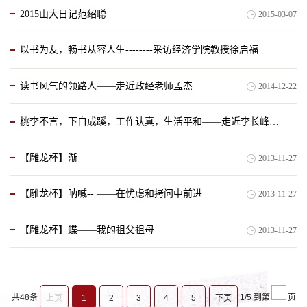
2015山大日记范绍聪
2015-03-07
以书为友，畅书从容人生--------采访经济学院教授徐启福
读书风气的领路人——走近政经老师孟杰
2014-12-22
2015-02-03
桃李不言，下自成蹊，工作认真，生活平和——走近李长峰教授的工作与生活
【雕龙杯】渐
2013-11-27
2014-12-22
【雕龙杯】呐喊-- ——在忧虑和拷问中前进
2013-11-27
【雕龙杯】蝶——我的祖父祖母
2013-11-27
共48条
1/5
到第
页
上页
1
2
3
4
5
下页