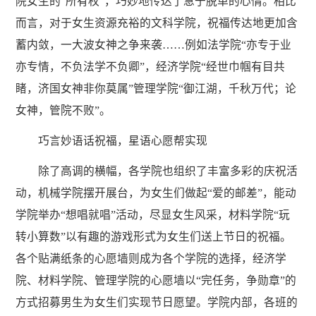
院女生的“所有权”，巧妙地传达了急于脱单的心情。相比
而言，对于女生资源充裕的文科学院，祝福传达地更加含
蓄内敛，一大波女神之争来袭……例如法学院“亦专于业
亦专情，不负法学不负卿”，经济学院“经世巾帼有目共
睹，济国女神非你莫属”管理学院“御江湖，千秋万代；论
女神，管院不败”。
巧言妙语话祝福，星语心愿帮实现
除了高调的横幅，各学院也组织了丰富多彩的庆祝活
动，机械学院摆开展台，为女生们做起“爱的邮差”，能动
学院举办“想唱就唱”活动，尽显女生风采，材料学院“玩
转小算数”以有趣的游戏形式为女生们送上节日的祝福。
各个贴满纸条的心愿墙则成为各个学院的选择，经济学
院、材料学院、管理学院的心愿墙以“完任务，争勋章”的
方式招募男生为女生们实现节日愿望。学院内部，各班的