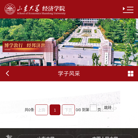
学子风采
跳转
共0条
0/0
到第
页
上页
1
下页