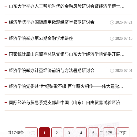
山东大学举办人工智能时代的金融风险研讨会暨经济学博士后创新论坛
2026-07-30
经济学院举办国际应用微观经济学暑期研讨会
2026-07-21
2026-07-27
经济学院举办第51期金融学术讲座
2026-07-15
国家统计局山东调查总队党组与山东大学经济学院党委开展“弘扬唯实求真精神 奋力创造正确政绩”主题联学活动
经济学院举办计量经济前沿与方法暑期研讨会
2026-07-01
2026-07-07
经济学院党委赴“世纪弦歌不辍 百年薪火相传——伟大建党精神锻造与弘扬中的济南担当主题展”参观研学
国际经济与贸易系党支部赴中国（山东）自由贸易试验区济南片区开展实地调研
2026-06-30
2026-06-30
...
共1748条
上页
1
2
3
4
5
175
下页