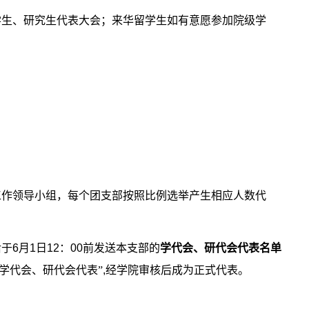
学生、研究生代表大会；来华留学生如有意愿参加院级学
；
工作领导小组，每个团支部按照比例选举产生相应人数代
后于
6
月
1
日
12
：
00
前发送本支部的
学代会、研代会代表名单
学代会、研代会代表”
,
经学院审核后成为正式代表。