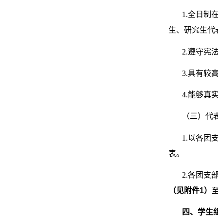
1.
全日制
生、研究生代
2.
遵守宪
3.
具有较
4.
能够真
（三）代
1.
以各团
表。
2.
各团支
（见附件
1
）
四、学生