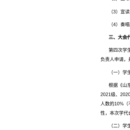
（
3
）宣读
（
4
）奏唱
三、大会
第四次学
负责人申请，
（一）学
根据《山
2021
级、
202
人数的
10%
（
性，本次学代
（二）学