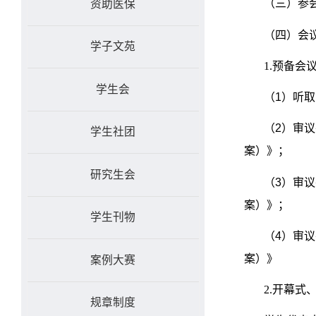
（三）参
资助医保
（四）会
学子文苑
1.
预备会
学生会
（
1
）听取
（
2
）审议
学生社团
案）》；
研究生会
（
3
）审议
案）》；
学生刊物
（
4
）审议
案）》
案例大赛
2.
开幕式
规章制度