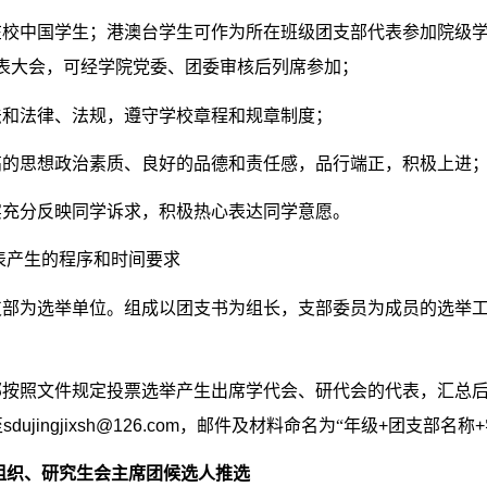
在校中国学生；港澳台学生可作为所在班级团支部代表参加院级
表大会，可经学院党委、团委审核后列席参加；
法和法律、法规，遵守学校章程和规章制度；
高的思想政治素质、良好的品德和责任感，品行端正，积极上进
实充分反映同学诉求，积极热心表达同学意愿。
表产生的程序和时间要求
支部为选举单位。组成以团支书为组长，支部委员为成员的选举
部按照文件规定投票选举产生出席学代会、研代会的代表，汇总
至
sdujingjixsh@126.com
，邮件及材料命名为“年级
+
团支部名称
+
组织、研究生会主席团候选人推选