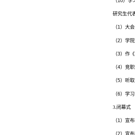
（
10
）学
研究生代
（
1
）大会
（
2
）学院
（
3
）作《
（
4
）竞职
（
5
）听取
（
6
）学习
3.
闭幕式
（
1
）宣布
（
2
）宣布