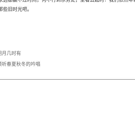
那些旧时光吧。
明月几时有
倾听春夏秋冬的吟唱