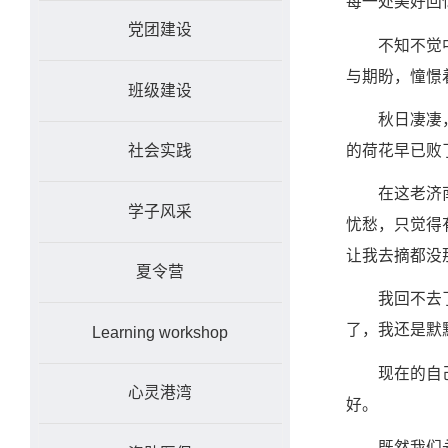
每一处美好回
党团建设
不知不觉
与期盼，憧憬
班级建设
秋日凄凄
的荷花早已败
社会实践
在这老济
学子风采
忧愁，只觉得
让我去摘都没
夏令营
我回不去
了，我还是默
Learning workshop
现在的自
心灵港湾
好。
既然我们