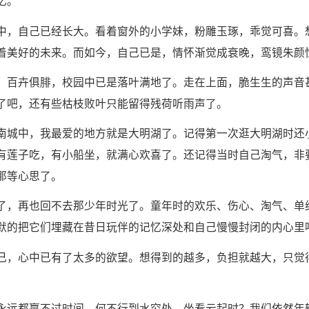
忆。
中，自己已经长大。看着窗外的小学妹，粉雕玉琢，乖觉可喜。
着美好的未来。而如今，自己已是，情怀渐觉成衰晚，鸾镜朱颜
，百卉俱腓，校园中已是落叶满地了。走在上面，脆生生的声音
了吧，还有些枯枝败叶只能留得残荷听雨声了。
南城中，我最爱的地方就是大明湖了。记得第一次逛大明湖时还
有莲子吃，有小船坐，就满心欢喜了。还记得当时自己淘气，非
那等心思了。
了，再也回不去那少年时光了。童年时的欢乐、伤心、淘气、单
默的把它们埋藏在昔日玩伴的记忆深处和自己慢慢封闭的内心里
己，心中已有了太多的欲望。想得到的越多，负担就越大，只觉
永远都赢不过时间，何不行到水穷处，坐看云起时？我们依然年