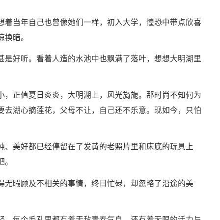
想着当年自己也曾像她们一样，初入大学，惶恐中带点欣喜
惊换暗。
甚是好听。看着人造的水池中也飘满了落叶，想想大明湖里
小，正值夏日炎炎，大明湖上，风光旖旎。那时尚不知何为
要去湖心摘莲花，父母不让，自己还不乐意。现如今，只怕
纯、美好都已经停留在了发黄的老照片里和床底的玩具上
吧。
得无暇顾及不相关的事情，终日忙碌，却忽略了沿途的美
轻，每个毛孔里都有着无敌青春气息，还有着无限的活力与