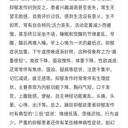
抑郁发作时则反之，患者兴趣减退甚至丧失，常生无
望无助感，自我评价过低，感到生活没有意义，生不
如死，常有自杀倾向;活力丧失，活动显著减少而缓
慢，甚至终日呆坐不语，睡眠和觉醒的节律紊乱，早
醒，醒后再难入睡。早上心情为一天的最低点，抑郁
症状加重，下午或傍晚逐渐好转，这种现象称之为“晨
重夜轻”。食欲下降，面容憔悴，体重下降，性欲减退;
还常常伴有焦虑、强迫、疑病等症状，注意不集中，
记忆减退，疲乏感等。抑郁发作时常常伴有生理症
状，主要表现为内脏功能下降，胸闷气短，口干发
苦，上腹胀感，便秘，自主神经功能紊乱，头痛、头
晕、心悸、出汗等。总之，躁狂抑郁症患者抑郁发作
时有典型的“三低”症状：情绪低落、思维迟钝、行为减
少。严重的抑郁患者还伴有某些精神病性症状，如幻