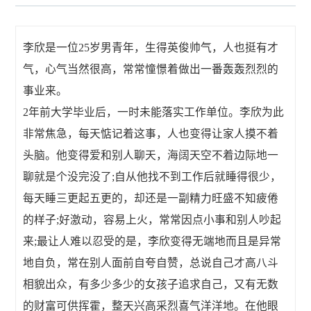
李欣是一位25岁男青年，生得英俊帅气，人也挺有才
气，心气当然很高，常常憧憬着做出一番轰轰烈烈的
事业来。
2年前大学毕业后，一时未能落实工作单位。李欣为此
非常焦急，每天惦记着这事，人也变得让家人摸不着
头脑。他变得爱和别人聊天，海阔天空不着边际地一
聊就是个没完没了;自从他找不到工作后就睡得很少，
每天睡三更起五更的，却还是一副精力旺盛不知疲倦
的样子;好激动，容易上火，常常因点小事和别人吵起
来;最让人难以忍受的是，李欣变得无端地而且是异常
地自负，常在别人面前自夸自赞，总说自己才高八斗
相貌出众，有多少多少的女孩子追求自己，又有无数
的财富可供挥霍，整天兴高采烈喜气洋洋地。在他眼