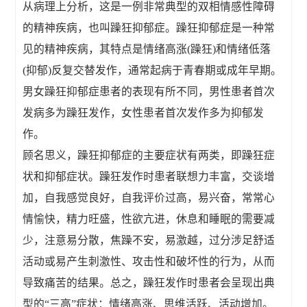
从病理上分析，这是一例非常典型的双相情感性障碍
的精神疾病，也叫躁狂抑郁症。躁狂抑郁症是一种常
见的精神疾病，其特点是情绪高涨(躁狂)和情绪低落
(抑郁)反复交替发作，通常起病于青春期或成年早期。
男女躁狂抑郁症患者的表现有所不同，男性患者首次
发病多为躁狂发作，女性患者首次发作多为抑郁发
作。
顾名思义，躁狂抑郁症的主要症状有两类，即躁狂症
状和抑郁症状。躁狂发作时患者联想力丰富，交谈增
加，自我感觉良好，自我评价过高，易兴奋，常常心
情愉快，精力旺盛，性欲亢进，休息和睡眠的需要减
少，注意易分散，焦躁不安，易激越，过分涉足舒适
活动或易产生刺激性、攻击性和破坏性的行为，从而
导致痛苦的结果。总之，躁狂发作时患者会呈现出典
型的“三高”症状：情绪高涨、思维活跃、活动增加。