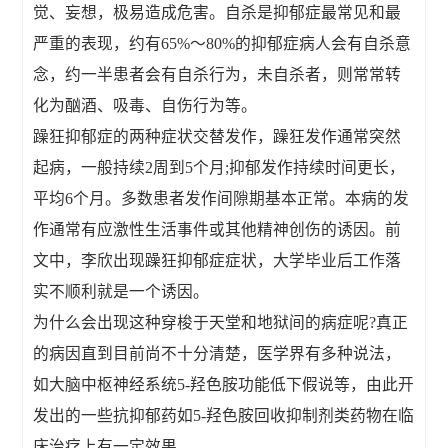
觉、妄想，极易造成危害。自杀是抑郁症最常见和最
严重的表现，约有65%～80%的抑郁症病人会有自杀意
念，约一半患者会有自杀行为，未自杀者，则常常转
化为酗酒、吸毒、自伤行为等。
躁狂抑郁症的两种症状交替发作，躁狂发作通常突然
起病，一般持续2周到5个月;抑郁发作持续时间更长，
平均6个月。多数患者发作间隙期基本正常。本病的发
作通常有应激性生活事件或其他精神创伤的诱因。前
文中，李欣出现躁狂抑郁症症状，大学毕业后工作落
实不顺利就是一个诱因。
为什么会出现这种穿梭于天堂和地狱间的病症呢?真正
的病因直到目前尚不十分清楚，医学界有多种说法，
如大脑中枢神经系统5-羟色胺功能低下假说等，由此开
发出的一些抗抑郁药如5-羟色胺回收抑制剂类药物在临
床治疗上有一定效果。