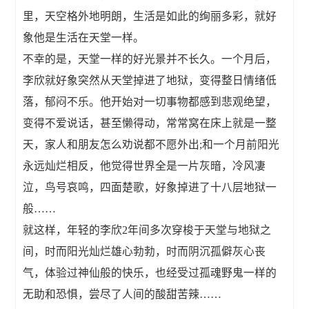
里，天空格外地明朗，生活是如此的绚丽多彩，就好
象他是生活在天堂一样。
不幸的是，天堂一样的好光景并不长久。一个月后，
李欣就好象突然从天堂掉进了地狱，变得整日情绪低
落，郁闷不乐。他开始对一切事物都感到悲观绝望，
变得不爱说话，甚至懒得动，常常窝在床上就是一整
天，家人和朋友怎么劝说都不愿外出;和一个月前阳光
永远灿烂相反，他觉得世界全是一片灰暗，冷风凄
泣，鸟号哀鸣，四面楚歌，好象掉进了十八层地狱一
般……
就这样，年轻的李欣2年间多次穿梭于天堂与地狱之
间，时而阳光灿烂雄心勃勃，时而阴沉孤僻灰心丧
气，体验过神仙般的快乐，也经受过孤魂野鬼一样的
无助和恐惧，尝尽了人间的酸甜苦辣……