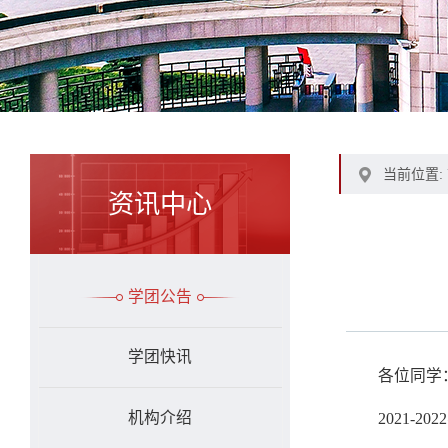
当前位置:
资讯中心
学团公告
学团快讯
各位同学
机构介绍
2021