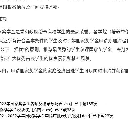
各年级报名情况及时间安排答辩。
事项
国家奖学金是党和政府授予高校学生的最高荣誉，各学院（培养单
保证所有符合基本条件的学生及时了解国家奖学金申请办理流程
、公正、择优”的原则，推荐最优秀的学生参评国家奖学金，充分
代表广大优秀高校学生的优良素质和精神风貌。
学年内，申请国家奖学金的家庭经济困难学生可以同时申请并获得
022年国家奖学金名额及编号分配表.xlsx
】已下载
135
次
家奖学金模块使用指南.docx
】已下载
33
次
021-2022学年国家奖学金申请审批表填写说明.doc
】已下载
23
次