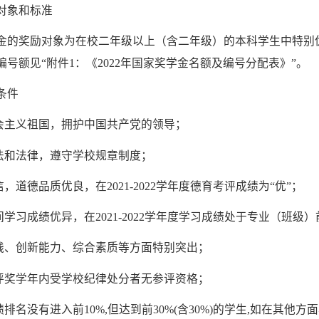
对象和标准
金的奖励对象为在校二年级以上（含二年级）的本科学生中特别优
号额见“附件1：《2022年国家奖学金名额及编号分配表》”。
条件
社会主义祖国，拥护中国共产党的领导；
宪法和法律，遵守学校规章制度；
信，道德品质优良，在2021-2022学年度德育考评成绩为“优”；
间学习成绩优异，在2021-2022学年度学习成绩处于专业（班级）
实践、创新能力、综合素质等方面特别突出；
次评奖学年内受学校纪律处分者无参评资格；
绩排名没有进入前10%,但达到前30%(含30%)的学生,如在其