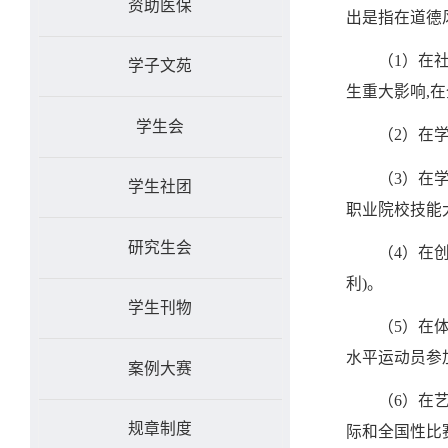
资助医保
出是指在道德
（1）在
学子文苑
生重大影响,
学生会
（2）在
（3）在
学生社团
职业院校技能
研究生会
（4）在
利)。
学生刊物
（5）在
水平运动员参
案例大赛
（6）在
规章制度
际和全国性比