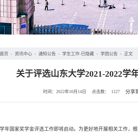
首页
-
资讯中心
-
通知公告
-
学生工作-已隐藏
-
学团公告
-
正文
关于评选山东大学2021-202
时间：
点击数：
分享
2022年10月14日
1227
：
-2022学年国家奖学金评选工作即将启动。为更好地开展相关工作