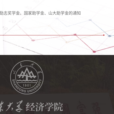
政府励志奖学金、国家助学金、山大助学金的通知