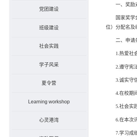
一、奖励
党团建设
国家奖学
位）分配名及编
班级建设
二、申请
社会实践
1.热爱
学子风采
2.遵守
3.诚实守
夏令营
4.在校期
Learning workshop
5.社会
6.在本
心灵港湾
7.学习成