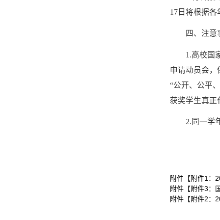
17日将根据
四、注意
1.高校
申请动员会，
“公开、公平
获奖学生真正
2.同一
附件【
附件1：2
附件【
附件3：国
附件【
附件2：2