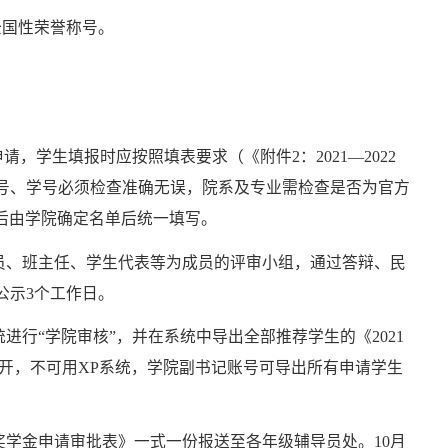
全国性荣誉称号。
，学生填报时应按照填表要求（《附件2：2021—2022
号、学号必须检查准确无误，院系及专业需检查是否为官方
最后由学院确定名单后统一填写。
员、班主任、学生代表等为成员的评审小组，通过答辩、民
公示3个工作日。
进行“学院审核”，并在系统中导出全部推荐学生的《2021
版本打开，不可用XP系统，学院副书记账号可导出所有申请学生
年国家奖学金申请审批表》一式一份报送至各年级辅导员处。10月