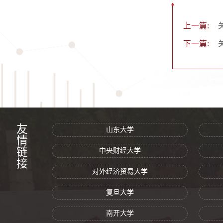
上一篇:
下一篇:
友情链接
山东大学
中央财经大学
对外经济贸易大学
复旦大学
南开大学