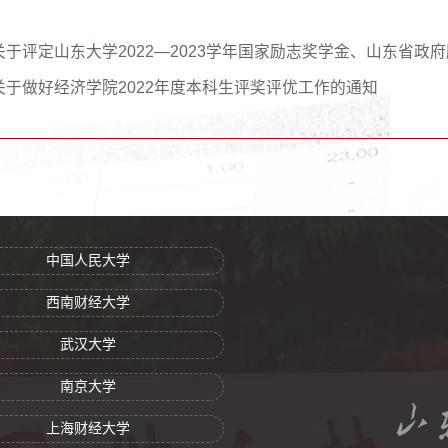
关于评定山东大学2022—2023学年国家励志奖学金、山东省
关于做好经济学院2022年度本科生评奖评优工作的通知
中国人民大学
西南财经大学
武汉大学
南京大学
上海财经大学