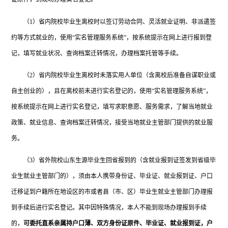
（
1）省内院校毕业生离校时以签订劳动合同、灵活就业证明、非派遣签
约等方式就业的，使用“实名管理服务系统”，按系统提示在网上进行报到登
记，填写就业状况、查询档案迁转情况，办理档案托管等手续。
（
2）省内院校毕业生离校时未落实用人单位（含离校后准备自谋职业或
自主创业的），且在离校前未进行实名登记的，使用“实名管理服务系统”，
按系统提示在网上进行实名登记，填写求职意愿、服务需求，了解当地就业
政策、就业信息、查询档案迁转情况，接受当地就业主管部门提供的就业服
务。
（
3）省外院校山东生源毕业生回省报到的（含就业报到证签发到省级毕
业生就业主管部门的），须由本人携带身份证、毕业证、就业报到证、户口
迁移证到户籍所在地设区的市或者县（市、区）毕业生就业主管部门办理报
到手续后进行实名登记。其中因特殊情况，本人不能到现场办理报到手续
的，
可委托直系亲属持户口薄、双方身份证原件、毕业证、就业报到证，户