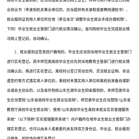
院校毕业生报到前，应当完成就业情况网上登记，并持与用人单位签订的就
业协议书（考录到机关事业单位的，应当提供有关录取或者聘用通知书）、
就业报到证到用人单位所在地（参见本文“调整毕业生就业手续办理权限”，
下同）毕业生就业主管部门进行就业情况确认；省内院校毕业生完成就业情
况网上登记后，自动确认。
2．就业报到证签发回户籍地的，毕业生应当到当地毕业生就业主管部门
进行实名登记。其中师范类高校毕业生应先到当地教育主管部门进行就业情
况确认后，再进行实名登记。离校时以签订劳动合同、灵活就业证明、非派
遣签约等方式落实用人单位的，离校时未落实用人单位和离校后准备自谋职
业或自主创业的，以及省外院校山东生源毕业生回省报到的，非师范类毕业
生应当登陆“山东省高校毕业生就业信息网”，师范类毕业生应当登陆“山东省
教育厅高校毕业生就业网”，使用“山东高校毕业生离校未就业实名管理服务
系统”（以下简称“实名管理服务系统”）向户籍所在地毕业生就业主管部门办
理实名登记。也可以由本人或者委托亲友持双方身份证、毕业证、就业报到
证原件，到现场办理实名登记。