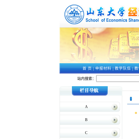
首 页
|
申报材料
|
教学队伍
|
教
站内搜索：
A
B
C