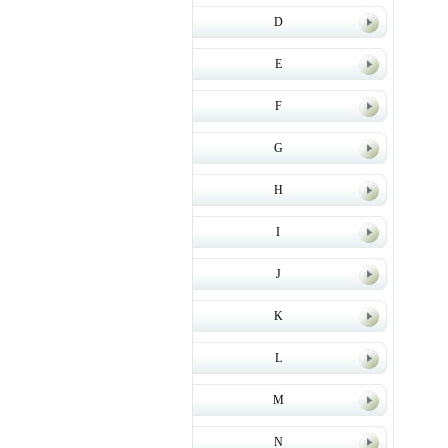
D
E
F
G
H
I
J
K
L
M
N