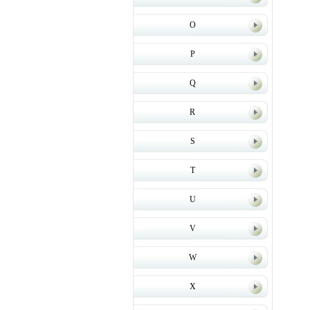
O
P
Q
R
S
T
U
V
W
X