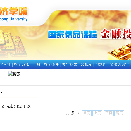
学内容
|
教学方法与手段
|
教学条件
|
教学效果
|
文献库
|
习题库
|
金融英语学
Z
Z
点击：[
1241
] 次
共1条 1/1
首页
上页
下页
尾页