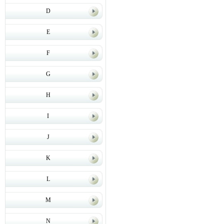
D
E
F
G
H
I
J
K
L
M
N