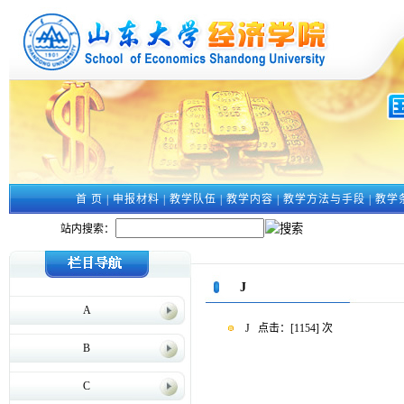
首 页
|
申报材料
|
教学队伍
|
教学内容
|
教学方法与手段
|
教学
站内搜索：
J
A
J
点击：[
1154
] 次
B
C