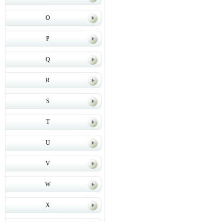
O
P
Q
R
S
T
U
V
W
X