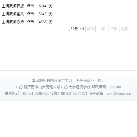
主讲教师韩振
点击：[
6314
] 次
主讲教师霍兵
点击：[
5042
] 次
主讲教师徐涛
点击：[
4638
] 次
共7条 1/1
首页
上页
下页
尾页
本网站所有内容仅供学习，无任何商业目的。
山东省济南市山大南路27号 山东大学经济学院 邮政编码：250100
联系电话：86-531-88364625 传真：86-531-88571371 电子邮箱：econ@sdu.edu.cn