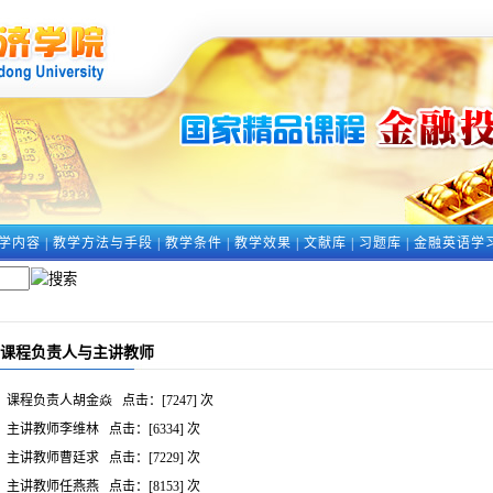
学内容
|
教学方法与手段
|
教学条件
|
教学效果
|
文献库
|
习题库
|
金融英语学
课程负责人与主讲教师
课程负责人胡金焱
点击：[
7247
] 次
主讲教师李维林
点击：[
6334
] 次
主讲教师曹廷求
点击：[
7229
] 次
主讲教师任燕燕
点击：[
8153
] 次