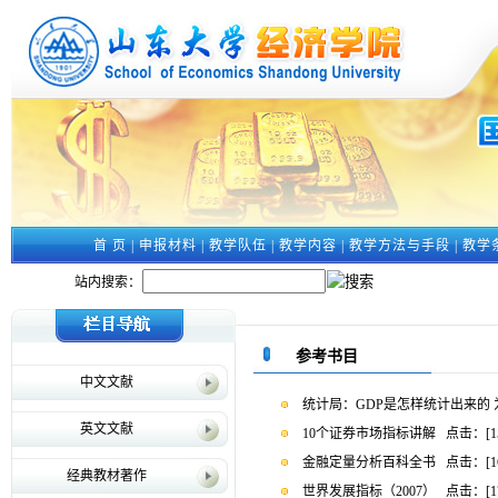
首 页
|
申报材料
|
教学队伍
|
教学内容
|
教学方法与手段
|
教学
站内搜索：
参考书目
中文文献
统计局：GDP是怎样统计出来的
英文文献
10个证券市场指标讲解
点击：[
1
金融定量分析百科全书
点击：[
1
经典教材著作
世界发展指标（2007）
点击：[
1