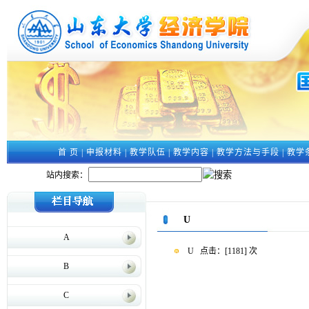
首 页
|
申报材料
|
教学队伍
|
教学内容
|
教学方法与手段
|
教学
站内搜索：
U
A
U
点击：[
1181
] 次
B
C