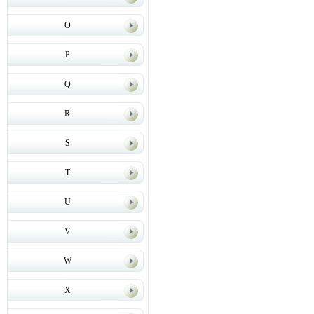
O
P
Q
R
S
T
U
V
W
X