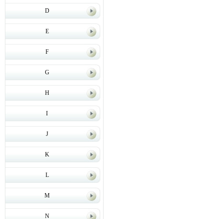
D
E
F
G
H
I
J
K
L
M
N