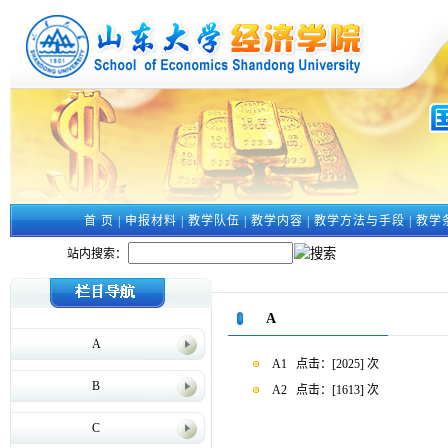
首 页
|
申报材料
|
教学队伍
|
教学内容
|
教学方法与手段
|
教学
站内搜索：
A
A
A1
点击：[
2025
] 次
B
A2
点击：[
1613
] 次
C