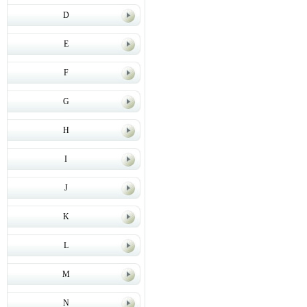
D
E
F
G
H
I
J
K
L
M
N