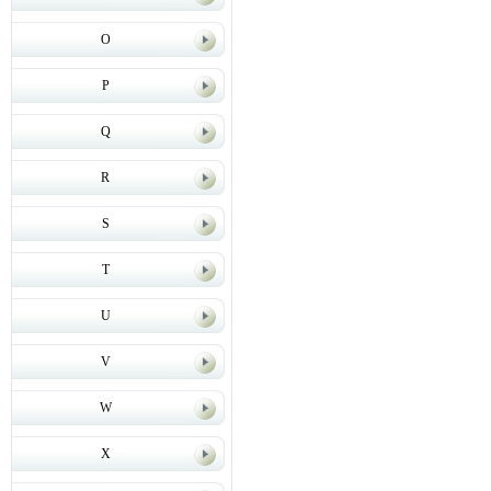
O
P
Q
R
S
T
U
V
W
X