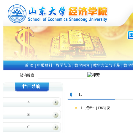
首 页
|
申报材料
|
教学队伍
|
教学内容
|
教学方法与手段
|
教学
站内搜索：
L
A
L
点击：[
1368
] 次
B
C