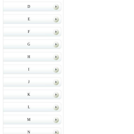
D
E
F
G
H
I
J
K
L
M
N