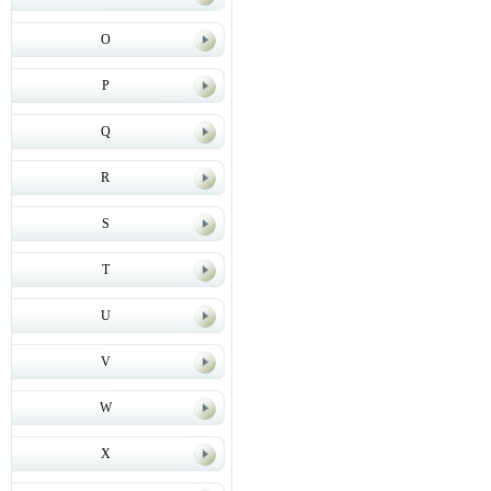
O
P
Q
R
S
T
U
V
W
X