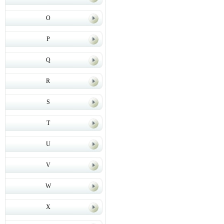
O
P
Q
R
S
T
U
V
W
X