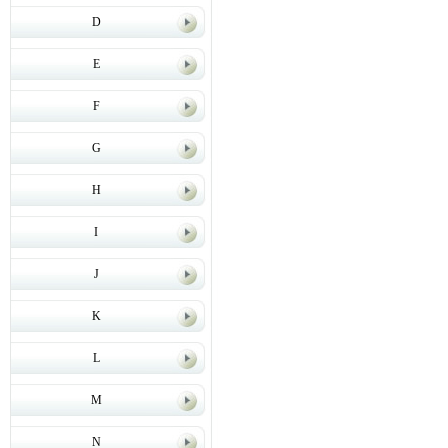
D
E
F
G
H
I
J
K
L
M
N