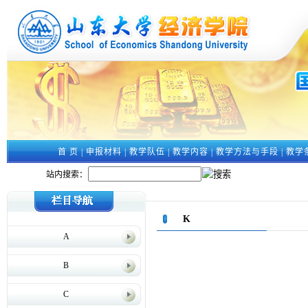
首 页
|
申报材料
|
教学队伍
|
教学内容
|
教学方法与手段
|
教学
站内搜索：
K
A
B
C