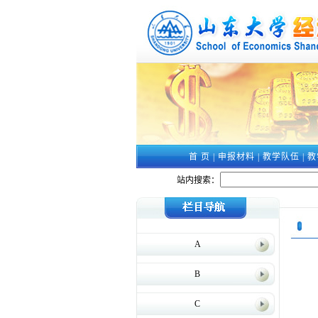
首 页
|
申报材料
|
教学队伍
|
教
站内搜索：
A
B
C