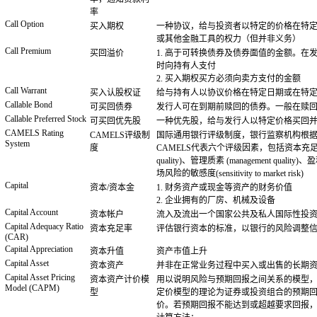
率
Call Option
买入期权
一种协议，给与投资者以特定的价格在特
或其他金融工具的权力（但并非义务）
Call Premium
买回溢价
1. 高于可转换债券及债券面值的金额。
时向持有人支付
2. 买入期权买方必须向卖方支付的金额
Call Warrant
买入认股权证
给与持有人以协议价格在特定日期或在特
Callable Bond
可买回债券
发行人可在到期前赎回的债券。一般在赎
Callable Preferred Stock
可买回优先股
一种优先股，给与发行人以特定价格买回
CAMELS Rating
CAMELS评级制
国际通用银行评级制度，银行监察机构根
System
度
CAMELS代表六个评级因素，包括资本充足 (capita
quality)、管理质素 (management quality)、
场风险的敏感度(sensitivity to market risk)
Capital
资本/资本金
1. 财务资产或现金等资产的财务价值
2. 企业拥有的厂房、机械及设备
Capital Account
资本帐户
流入及流出一个国家公共及私人国际性投
Capital Adequacy Ratio
资本充足率
评估银行资本的标准，以银行的风险调整
(CAR)
Capital Appreciation
资本升值
资产市值上升
Capital Asset
资本资产
并非在正常业务过程中买入或出售的长期
Capital Asset Pricing
资本资产计价模
用以说明风险与预期回报之间关系的模型，
Model (CAPM)
型
定价模型的理论为证券或投资组合的预期回
价。若预期回报不能达到或超越要求回报