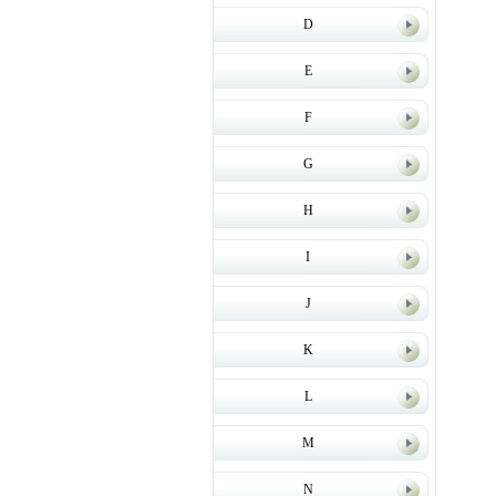
D
E
F
G
H
I
J
K
L
M
N