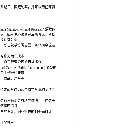
有到期日、固定利率，并可以用任何货
t Management and Research) 颁发的
诚信。应考生必须通过三级考试，考核
理及证券分析
员，职责包括签署支票、监督现金流及
有时称为销售成本
官，负责管理公司的日常运作
ertified Public Accountants) 颁发的
符合工作经验要求
油、食品、汽车等
在特定的时间内购买特定数量相关证券
为进行再融资是有利的做法，可在这天
价值赎回债券
帐户的资金。同业拆借的利率每日计
保证金帐户