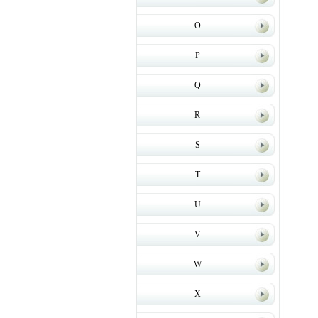
O
P
Q
R
S
T
U
V
W
X