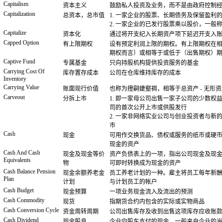
Capitalism
资本主义
鼓励私人投资及业务，而不是由政府控制
Capitalization
总资本，总市值
1. 一家企业的股票、长期债务及保留盈利
2. 一家企业的已发行股票乘以股价，一般
Capitalize
资本化
通过将开支纪入长期资产项下延迟开支入
Capped Option
有上限期权
设有预定利润上限的期权。有上限期权在
期权而言）或相等于或低于（出售期权）
Captive Fund
专属基金
只向持股机构提供投资服务的基金
Carrying Cost Of
库存置存成本
公司在仓库维持库存的成本
Inventory
Carrying Value
账面现行价值
也称为撜嗣婕壑禂，相等于总资产 - 无形
Carveout
分拆上市
1. 即一家母公司出售一家子公司的少数权
司的首次公开上市或供股发行
2. 一家非网络实业公司与创业投资者与
市
Cash
现金
可用作交换货品、债权或服务的纸币或硬
现金的资产
Cash And Cash
现金及现金等价
资产负债表上的一项，指出公司现金及现
Equivalents
物
可即时转换成为现金的资产
Cash Balance Pension
现金余额养老金
员工养老计划的一种。雇主将员工每年新
Plan
计划
与计划员工的帐户
Cash Budget
现金预算
一项业务现金流入及流出的预测
Cash Commodity
现货
指期货合约内包含的实际或实物商品
Cash Conversion Cycle
资金周转周期
公司出售库存及收到出售这项库存应收账
Cash Dividend
现金股息
企业向股东支付的现金，一般来自企业的