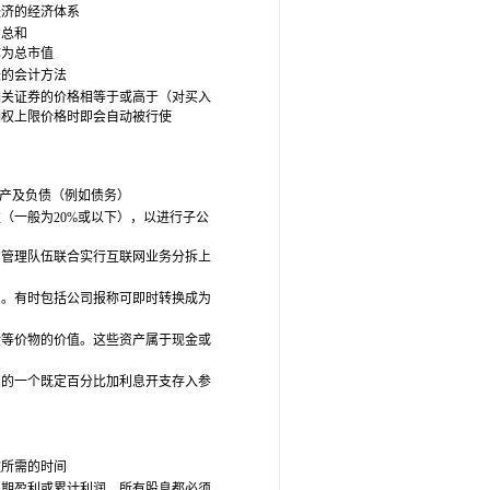
经济的经济体系
的总和
称为总市值
账的会计方法
相关证券的价格相等于或高于（对买入
期权上限价格时即会自动被行使
资产及负债（例如债务）
益（一般为20%或以下），以进行子公
新的管理队伍联合实行互联网业务分拆上
币。有时包括公司报称可即时转换成为
金等价物的价值。这些资产属于现金或
酬的一个既定百分比加利息开支存入参
款所需的时间
当期盈利或累计利润。所有股息都必须