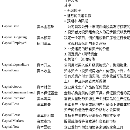
计算方法：
其中：
= 无风险率
= 证券的贝塔系数
= 预期市场回报
Capital Base
资本金基础
1. 公司首次公开上市或后续股票发行获取
2. 投资者对投资组合投入的初步投资以及
Capital Budgeting
资本预算
决定一个项目，例如建设新厂房或进行长
Capital Employed
运用资本
1. 实现利润运用的资金总额
2. 业务运用的所有资产的价值
3. 固定资产+周转资金
4. 总资产 - 流动负债
Capital Expenditure
资本开支
公司用以买入或升级实物资产，例如物业
Capital Gain
资本收益
资本资产（投资或房地产）价值的上升，
售有关资产时才能实现。资本收益可能是
上），并且必须支付所得税
Capital Goods
资本财货
企业用来生产产品的任何货品
Capital Guarantee Fund
资本保证基金
金融机构提供的投资工具，保证投资者的
Capital Intensive
资本密集
需要大量财务资源生产个别货品的生产过
Capital Loss
资本损失
资本资产（投资或房地产）价值下跌造成
资产的价值低于购买价格时才会实现
Capital Lease
资本化租赁
具备资产拥有权经济特点的租赁安排
Capital Markets
资本市场
股票或债券等资本进行交易的市场
Capital Note
资本票据
企业发行作为短期债务来源的定息工具