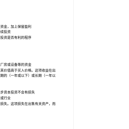
的资金，加上保留盈利
后续投资
期投资是否有利的程序
、厂房或设备等的资金
令其价值高于买入价格。这项收益在出
短期的（一年或以下）或长期（一年以
初步资本投资不会有损失
程或行业
的损失。这项损失在出售有关资产，而