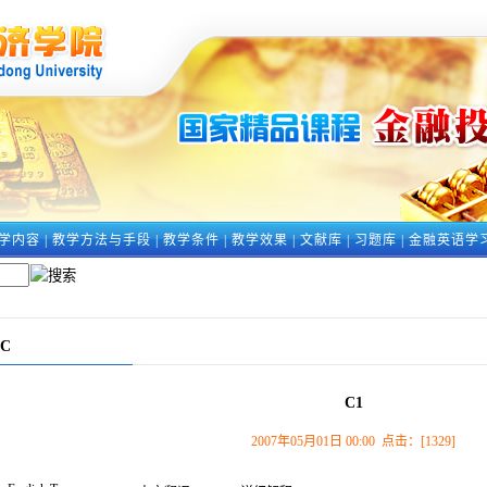
学内容
|
教学方法与手段
|
教学条件
|
教学效果
|
文献库
|
习题库
|
金融英语学
C
C1
2007年05月01日 00:00 点击：[
1329
]