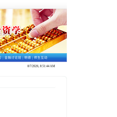
习
|
金融讨论班
|
明德
|
师生互动
8/7/2026, 8:51:45 AM