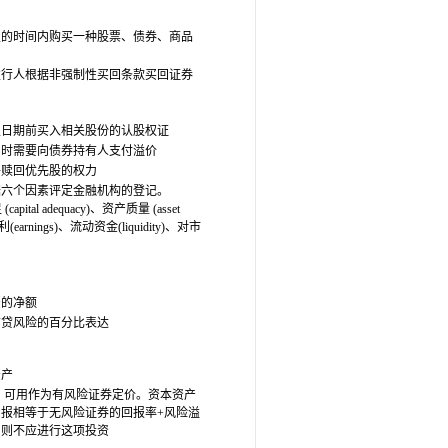
定的时间内购买一种股票、债券、商品
在发行人根据非强制性买回条款买回证券
定日期前买入相关股份的认股权证
回时需要向债券持有人支付溢价
并赎回优先股的权力
据六个因素评定金融机构的登记。
l adequacy)、资产质量 (asset
盈利(earnings)、流动资金(liquidity)、对市
资的净额
信贷风险的百分比表达
资产
 可用作为有风险证券定价。资本资产
报相等于无风险证券的回报率+风险溢
，则不应进行这项投资