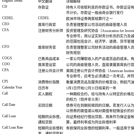
English Terms
中文翻译
详细解释
CD
存款证
持有人可收取利息的存款证书。存款证设
币计价。存款证一般由商业银行发行
CEDEL
CEDEL
欧洲市场证券两家结算行之一
CEO
首席行政官
负责管理整家公司活动的高级管理人员
CFA
注册财务分析师
投资管理及研究协会（Assoication for Investmen
专业称号，用以证实财务分析员的实力及
的范围包括会计、经济学、道德、货币管
CFO
首席财务官
负责管理整家公司财务活动的高级管理人
财务规划
COGS
已售商品成本
一家公司赚取收入的产品或货品的成本。
COO
首席营运官
公司的高级管理人员，直接隶属首席执行
CPA
注册公共会计师
美国注册公开会计师协会（American Institute of C
专业称号，应考生必须通过一次考试，并
CPI
消费物价指数
衡量消费货品及服务的价格变动，例如汽
Calendar Year
日历年
1月1日开始12月31日结束的一年
Call
买入期权
一种期权合约，给与持有人以特定的价格
的权力（但并非义务）
Call Date
买回日期
债券可在到期前赎回的日期。若发行人认
以债券的面值或以相对面值有轻微溢价的
Call Loan
短期同业拆借，
向证券经纪行借出贷款，用来作为保证金
通知贷款
算，最终利率成为同业拆借利率
Call Loan Rate
短期同业拆借利
有担保同业拆借的短期利率，一般适用于
率，通知贷款利