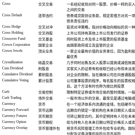
Cross
交叉交易
一名经纪收到对同一股票、价格一样的买
之间的交易
Cross Default
连带违约
债券或贷款协议条款，规定若借方对另一
债务责任违约
Cross Hedge
交叉对冲
投资对冲策略，指对价格动向相似的另一
Cross Holding
交叉持股
上市公司持有其他上市公司发行的证券
Crossover Fund
交叉基金
同时投资上市及非上市股票的投资基金
Crown Corporation
国家企业
由国家政府成立及监管的企业
Crown Jewels
顶尖业务
一家企业最有价值的业务单位，因为盈利
最优秀
Crystallization
结晶交易
几乎同时出售及买入股票以提高或减低账
Cum Dividend
附股息
买家买入的证券有权收取已经公布但未派
Cumulative Dividend
累积股息
对企业的限制，旨在确保公司在向普通股
Cumulative Voting
累计投票
公司董事投票的程序，每名股东的投票权
目。这个方法有时也称为按比例投票
Curb
交易控制
限制特定证券或市场交易的暂时措施，一
Curb Trading
场外交易
一般市场以外的交易，最常见是通过电脑
Currency
货币
在一个经济体系内流通的金钱，包括硬币
Currency Forward
货币远期
远期合约锁定一家机构在未来日期买入或
Currency Futures
货币期货
可转让期货合约，其中定明持有人可在未
Currency Option
货币期权
给与持有人在未来日期以特定价格买入或
Currency Overlay
货币管理外包
将货币风险管理工作外包给专业机构。国
分配及证券决策的风险与货币风险