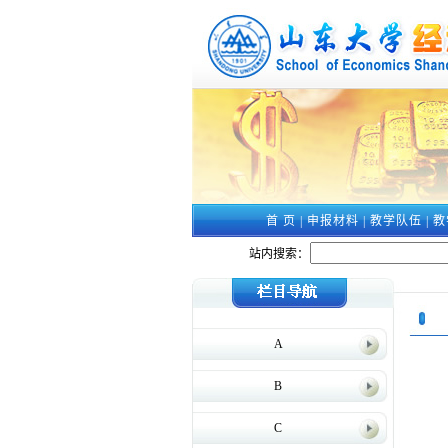
首 页
|
申报材料
|
教学队伍
|
教
站内搜索：
A
B
C