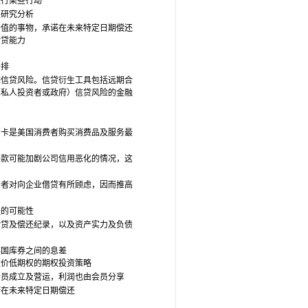
进行某些行动
次研究分析
有价值的事物，承诺在未来特定日期偿还
借贷能力
安排
制信贷风险。信贷衍生工具包括远期合
（私人投资者或政府）信贷风险的金融
用卡是美国消费者购买消费品及服务最
条款可能加剧公司信用恶化的情况，这
力
资者对向企业借贷有所顾虑，因而推高
失的可能性
借贷及偿还纪录，以及资产实力及负债
非国库券之间的息差
溢价低期权的期权投资策略
会员成立及营运，利润也由会员分享
诺在未来特定日期偿还