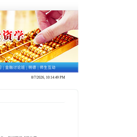
习
|
金融讨论班
|
明德
|
师生互动
8/7/2026, 10:14:50 PM