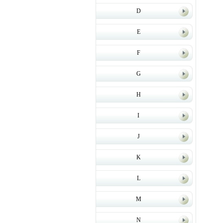
D
E
F
G
H
I
J
K
L
M
N