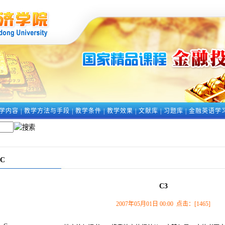
学内容
|
教学方法与手段
|
教学条件
|
教学效果
|
文献库
|
习题库
|
金融英语学
C
C3
2007年05月01日 00:00 点击：[
1465
]