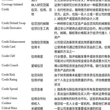
契约
正式债券协议中的条文，承诺将会或不会
Coverage Initiated
纳入研究范围
证券行或研究分析员发表对一种股票的首
Credit
信贷、信用、贷
1. 合约性协议，载明借方即时收取某些
项
贷方。此外，也指一名人士或一家公司的
2. 减低资产或提高负债的会计入项
Credit Default Swap
信贷违约掉期
一种转移交易方定息产品信贷风险的掉期
Credit Derivative
信贷衍生工具
通过非公开磋商达成的双边合约，用以控
约、掉期、期权等价格取决于经济代理人
资产
Credit Enhancement
加强信贷措施
公司尝试改善债务或信用质量的措施
Credit Card
信用卡
让使用者可通过借贷购买货品的工具。信
普遍的方法之一
Credit Cliff
信用悬崖
行业俚语，指评级触发事件或财务契约等
可能对公司的流动现金或业务造成重大压
Credit Crunch
紧缩信贷
难以取得投资资金的经济环境。银行及投
债务产品的价格
Credit Risk
信贷风险
由于财务困难未能履行债务责任而造成损
Credit Rating
信用评级
对个人及企业信用质量的评估。评估根据
状况
Credit Spread
信贷息差
1. 国库券与除信用评级外所有条款相同的
2. 卖出溢价高期权及买入同一相关证券但
Credit Union
信用合作社
由会员拥有的财务合作社。这些机构由其
Creditor
债权人
借贷给一名人士或一家机构，换取他们承
Critical Mass
关键规模
一家公司发展非常重要或关键的阶段