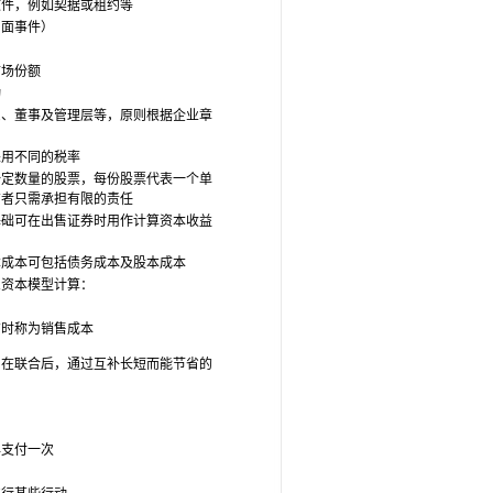
文件，例如契据或租约等
负面事件）
市场份额
动
东、董事及管理层等，原则根据企业章
采用不同的税率
一定数量的股票，每份股票代表一个单
有者只需承担有限的责任
基础可在出售证券时用作计算资本收益
本成本可包括债务成本及股本成本
息资本模型计算：
有时称为销售成本
司在联合后，通过互补长短而能节省的
年支付一次