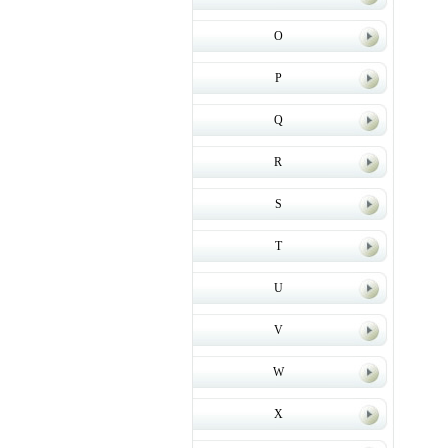
O
P
Q
R
S
T
U
V
W
X