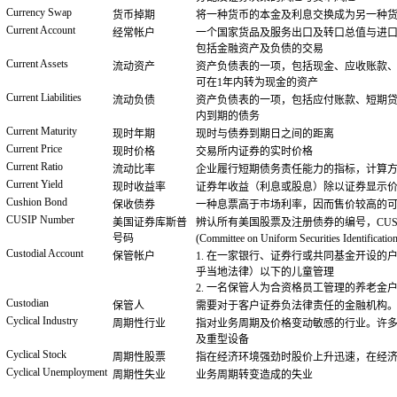
Currency Swap
货币掉期
将一种货币的本金及利息交换成为另一种
Current Account
经常帐户
一个国家货品及服务出口及转口总值与进
包括金融资产及负债的交易
Current Assets
流动资产
资产负债表的一项，包括现金、应收账款
可在1年内转为现金的资产
Current Liabilities
流动负债
资产负债表的一项，包括应付账款、短期贷
内到期的债务
Current Maturity
现时年期
现时与债券到期日之间的距离
Current Price
现时价格
交易所内证券的实时价格
Current Ratio
流动比率
企业履行短期债务责任能力的指标，计算
Current Yield
现时收益率
证券年收益（利息或股息）除以证券显示
Cushion Bond
保收债券
一种息票高于市场利率，因而售价较高的
CUSIP Number
美国证券库斯普
辨认所有美国股票及注册债券的编号，CUS
号码
(Committee on Uniform Securities Identifica
Custodial Account
保管帐户
1. 在一家银行、证券行或共同基金开设的户
乎当地法律）以下的儿童管理
2. 一名保管人为合资格员工管理的养老金
Custodian
保管人
需要对于客户证券负法律责任的金融机构
Cyclical Industry
周期性行业
指对业务周期及价格变动敏感的行业。许
及重型设备
Cyclical Stock
周期性股票
指在经济环境强劲时股价上升迅速，在经
Cyclical Unemployment
周期性失业
业务周期转变造成的失业