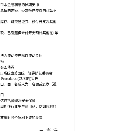
货币本金或利息的掉期安排
口总值的差额。经常帐户差额的计算不
、库存、可交易证券、预付开支及其他
款、已引起但未付开支预计其他在1年
方法为流动资产除以流动负债
价格
可买回债券
IP系统由美国统一证券辨认委员会
tion Procedures (CUSIP))管理
口，由一名成人为一名18或21岁（视
户口
。这包括管理及安全保管
多周期性行业生产耐用品，例如原材料
济放缓时股价急剧下跌的股票
上一条：
C2