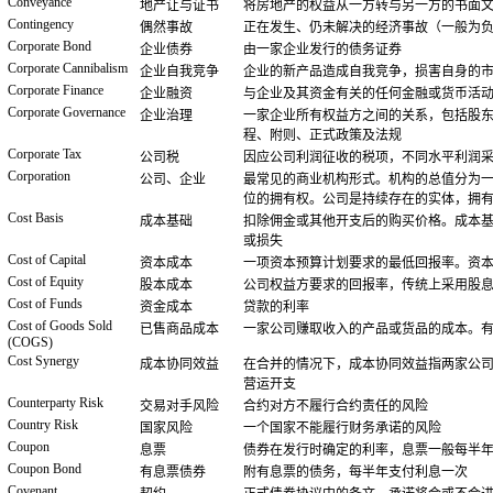
Conveyance
地产让与证书
将房地产的权益从一方转与另一方的书面
Contingency
偶然事故
正在发生、仍未解决的经济事故（一般为
Corporate Bond
企业债券
由一家企业发行的债务证券
Corporate Cannibalism
企业自我竞争
企业的新产品造成自我竞争，损害自身的
Corporate Finance
企业融资
与企业及其资金有关的任何金融或货币活
Corporate Governance
企业治理
一家企业所有权益方之间的关系，包括股
程、附则、正式政策及法规
Corporate Tax
公司税
因应公司利润征收的税项，不同水平利润
Corporation
公司、企业
最常见的商业机构形式。机构的总值分为
位的拥有权。公司是持续存在的实体，拥
Cost Basis
成本基础
扣除佣金或其他开支后的购买价格。成本
或损失
Cost of Capital
资本成本
一项资本预算计划要求的最低回报率。资
Cost of Equity
股本成本
公司权益方要求的回报率，传统上采用股
Cost of Funds
资金成本
贷款的利率
Cost of Goods Sold
已售商品成本
一家公司赚取收入的产品或货品的成本。
(COGS)
Cost Synergy
成本协同效益
在合并的情况下，成本协同效益指两家公
营运开支
Counterparty Risk
交易对手风险
合约对方不履行合约责任的风险
Country Risk
国家风险
一个国家不能履行财务承诺的风险
Coupon
息票
债券在发行时确定的利率，息票一般每半
Coupon Bond
有息票债券
附有息票的债务，每半年支付利息一次
Covenant