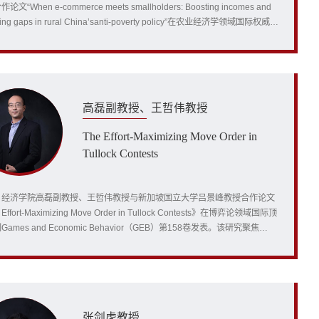
文“When e-commerce meets smallholders: Boosting incomes and
ing gaps in rural China’santi-poverty policy”在农业经济学领域国际权威期
rican Journal of Agricultural Economics在线发表。该研究评估了中国“电
务进农村”（ECC）—这一发展中国家规模最大的电子商务扶贫项目对小农户
入及其分配的影响，旨在为全...
高磊副教授、王哲伟教授
The Effort-Maximizing Move Order in
Tullock Contests
，经济学院高磊副教授、王哲伟教授与新加坡国立大学吕景峰教授合作论文
Effort-Maximizing Move Order in Tullock Contests》在博弈论领域国际顶
ames and Economic Behavior（GEB）第158卷发表。该研究聚焦
lock竞赛框架下的行动顺序问题，系统考察实现参与者总努力最大化的最优行
案，为各类现实竞赛的机制设计提供了新的理论依据。在社会经济运行中，
争、人才选拔、职位晋升、体育赛事、寻租竞争...
张剑虎教授