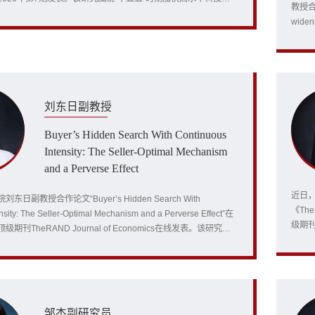
教授合作论
展新质生产力这一重要战略任务，系统阐释高水平科技自立自强
widen
在契合关系，构建“创新-要素-产业-体系”分析框架，揭示以高
刊Ame
引领发展新质生产力的机制与...
子商
农业收
刘东日副教授
Buyer’s Hidden Search With Continuous
Intensity: The Seller-Optimal Mechanism
and a Perverse Effect
近日
日副教授合作论文“Buyer’s Hidden Search With
《The 
nsity: The Seller-Optimal Mechanism and a Perverse Effect”在
级期刊G
刊TheRAND Journal of Economics在线发表。该研究丰
Tul
择与道德风险的动态机制设计理论，揭示连续可调搜寻强度带来
动方
机制，以统一经典固定搜寻成本模型为本文分析特例。研究结论
研发竞
搜寻成本有利于卖方”的传统认知...
邹杰副研究员