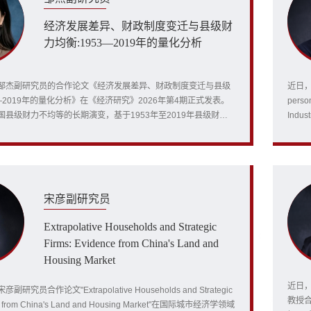
经济发展差异、财政制度变迁与县级财
力均衡:1953—2019年的量化分析
邹杰副研究员的合作论文《经济发展差异、财政制度变迁与县级
近日，经
3—2019年的量化分析》在《经济研究》2026年第4期正式发表。
pers
县级财力不均等的长期演变，基于1953年至2019年县级财政
Ind
刻画了新中国成立以来地区财力格局的历史变化。通过构建覆盖
“数
财政数据库，论文从经济发展差异与财政制度变迁两个维度分析地
研究
形成机制，为理解中国财政体制改革与推...
的初期
宋彦副研究员
Extrapolative Households and Strategic
Firms: Evidence from China's Land and
Housing Market
近日
究员合作论文"Extrapolative Households and Strategic
教授
ce from China's Land and Housing Market"在国际城市经济学领域