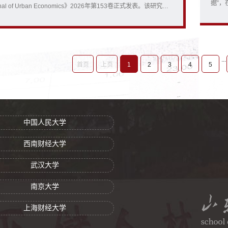
据”，
al of Urban Economics》2026年第153卷正式发表。该研究从
融资
性预期与开发商战略性竞拍行为的视角，提供了土地拍卖影响住
现，
验证据。宋彦为论文共同第一作者，论文合作者为北京物资学院
知识产
南大学经济与社会研究院史...
...
首页
上页
1
2
3
4
5
中国人民大学
西南财经大学
武汉大学
南京大学
上海财经大学