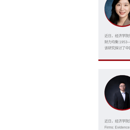
近日，经济学院
财力均衡:195
该研究探讨了中国
收支数据，系统
近70年的县级
区财力不均等的
近日，经济学院宋彦副研
Firms: Eviden