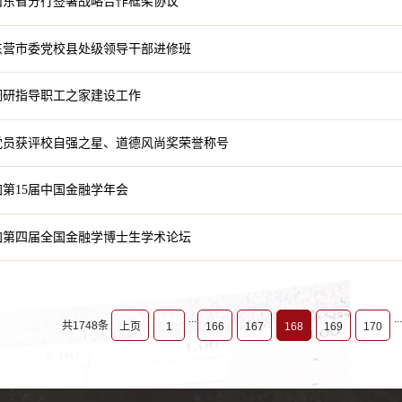
山东省分行签署战略合作框架协议
东营市委党校县处级领导干部进修班
调研指导职工之家建设工作
党员获评校自强之星、道德风尚奖荣誉称号
第15届中国金融学年会
加第四届全国金融学博士生学术论坛
...
...
共1748条
上页
1
166
167
168
169
170