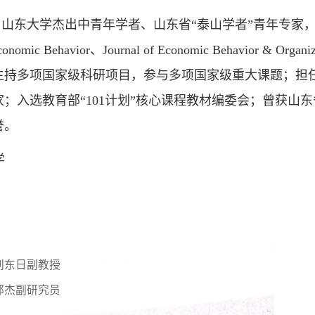
山东大学杰出中青年学者、山东省“泰山学者”青年专家，
 Economic Behavior、Journal of Economic Behav
主持多项国家级科研项目，参与多项国家级重大课题；担
家；入选教育部“101计划”核心课程教材编委会；曾获山
誉。
学
刘东日副教授
邹杰副研究员