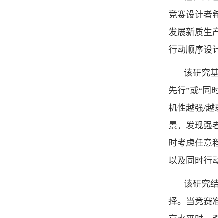
竞赛设计者
发展新质生
行动顺序设
该研究基
先行”或“同
机性越强/越
景，发现强
时考虑任意程
以及同时行动（
该研究
择。当竞赛