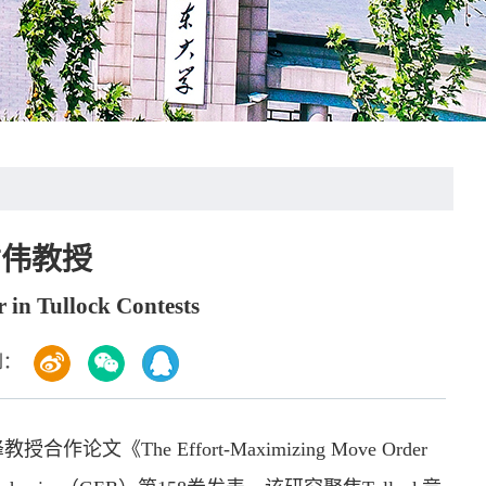
哲伟教授
in Tullock Contests
到：
e Effort-Maximizing Move Order