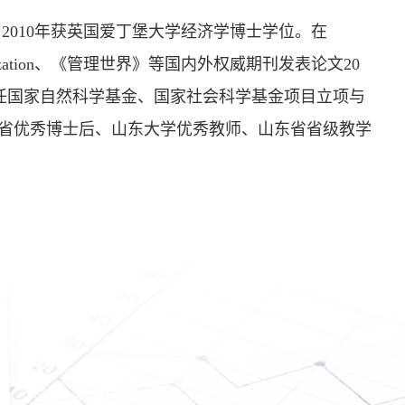
2010年获英国爱丁堡大学经济学博士学位。在
ior & Organization、《管理世界》等国内外权威期刊发表论文20
任国家自然科学基金、国家社会科学基金项目立项与
东省优秀博士后、山东大学优秀教师、山东省省级教学