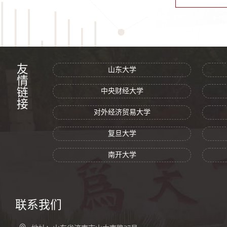
友情链接
山东大学
中央财经大学
对外经济贸易大学
复旦大学
南开大学
联系我们