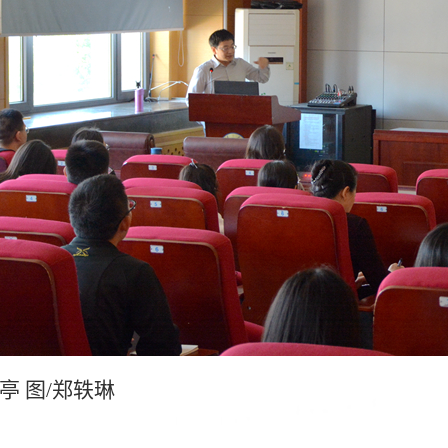
亭 图/郑轶琳