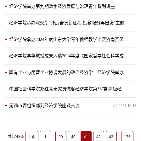
经济学院举办第九期数字经济发展与治理青年系列讲座
2024-10-19
经济学院承办深交所“踔厉奋发新征程 投教服务再出发”主题活动
2024-10-18
经济学院承办2024年度山东大学青年教师教学比赛济南赛区初赛
2024-10-18
经济学院李华教授成果入选2024年度《国家哲学社会科学成果文库》
2024-10-15
国有企业与民营企业协调发展的政治经济学—经济学院举办第二十期“经济理论与政策前沿”讲座
2024-10-14
中国社会科学院郑红亮研究员做客经济学院第337期高级经济学讲座
2024-10-14
无锡市委组织部到经济学院座谈交流
2024-10-13
2024-10-14
...
...
共1748条
上页
1
39
40
41
42
43
175