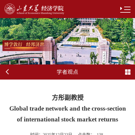
学者观点
方彤副教授
Global trade network and the cross-section
of international stock market returns
时间：
点击数：
2025年12月23日
138