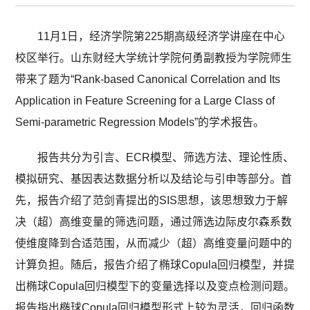
11月1日，经济学院第225期高级经济学讲座在中心
校区举行。山东财经大学统计学院何勇副教授为学院师生
带来了题为“Rank-based Canonical Correlation and Its
Application in Feature Screening for a Large Class of
Semi-parametric Regression Models”的学术报告。
报告共分为引言、ECR模型、筛选方法、理论性质、
模拟研究、基因表达数据分析以及结论与引申等部分。首
先，报告介绍了范剑青提出的SIS思想，该思想致力于解
决（超）高维变量的筛选问题，通过筛选边际皮尔森系数
使维度降到合适范围，从而减少（超）高维变量问题中的
计算负担。随后，报告介绍了椭球Copula回归模型，并提
出椭球Copula回归模型下的变量选择以及变点检测问题。
报告指出椭球Copula回归模型形式上较为灵活，回归函数