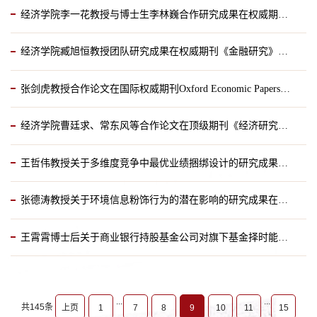
经济学院李一花教授与博士生李林巍合作研究成果在权威期刊《金融研究》发表
2024-06-20
经济学院臧旭恒教授团队研究成果在权威期刊《金融研究》发表
2024-06-17
张剑虎教授合作论文在国际权威期刊Oxford Economic Papers正式发表
2024-06-14
经济学院曹廷求、常东风等合作论文在顶级期刊《经济研究》发表
2024-06-06
王哲伟教授关于多维度竞争中最优业绩捆绑设计的研究成果在产业组织经济学领域顶级期刊IJIO发表
2024-05-31
张德涛教授关于环境信息粉饰行为的潜在影响的研究成果在国内经济学权威期刊《世界经济》发表
2024-05-17
王霄霄博士后关于商业银行持股基金公司对旗下基金择时能力影响的研究成果在金融学领域国际权威期刊发表
2024-04-19
2024-04-04
...
...
共145条
上页
1
7
8
9
10
11
15