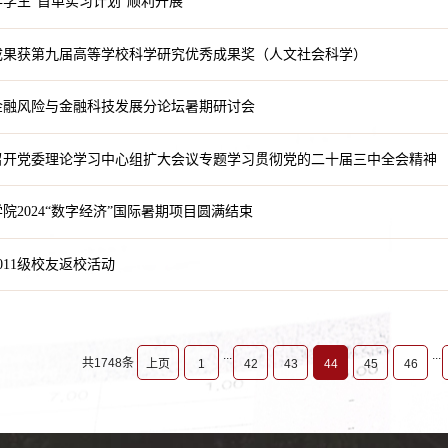
4年学生“首单实习计划”顺利开展
成果获第九届高等学校科学研究优秀成果奖（人文社会科学）
金融风险与金融科技发展分论坛暑期研讨会
召开党委理论学习中心组扩大会议专题学习贯彻党的二十届三中全会精神
院2024“数字经济”国际暑期项目圆满结束
011级校友返校活动
...
...
共1748条
上页
1
42
43
44
45
46