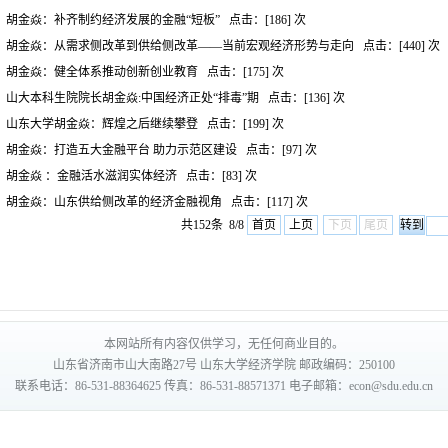
胡金焱：补齐制约经济发展的金融“短板”
点击：[
186
] 次
胡金焱：从需求侧改革到供给侧改革——当前宏观经济形势与走向
点击：[
440
] 次
胡金焱：健全体系推动创新创业教育
点击：[
175
] 次
山大本科生院院长胡金焱:中国经济正处“排毒”期
点击：[
136
] 次
山东大学胡金焱：辉煌之后继续攀登
点击：[
199
] 次
胡金焱：打造五大金融平台 助力示范区建设
点击：[
97
] 次
胡金焱 ：金融活水滋润实体经济
点击：[
83
] 次
胡金焱：山东供给侧改革的经济金融视角
点击：[
117
] 次
共152条 8/8
首页
上页
下页
尾页
本网站所有内容仅供学习，无任何商业目的。
山东省济南市山大南路27号 山东大学经济学院 邮政编码：250100
联系电话：86-531-88364625 传真：86-531-88571371 电子邮箱：econ@sdu.edu.cn