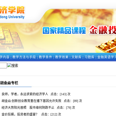
学内容
|
教学方法与手段
|
教学条件
|
教学效果
|
文献库
|
习题库
|
金融英语学
胡金焱专栏
良师，学者，永远求索的经济学人
点击：[
143
] 次
胡金焱:创新创业教育重在播下基因允许失败
点击：[
89
] 次
经济大势阳光普照 股市缘何阴跌不止
点击：[
79
] 次
金价狂飙，投资者的盛宴？
点击：[
212
] 次