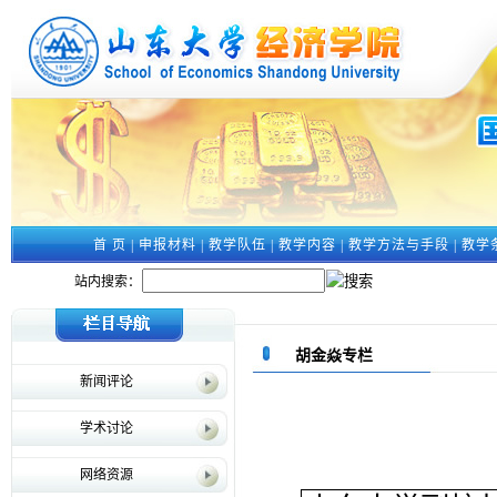
首 页
|
申报材料
|
教学队伍
|
教学内容
|
教学方法与手段
|
教学
站内搜索：
胡金焱专栏
新闻评论
学术讨论
网络资源