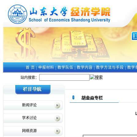
首 页
|
申报材料
|
教学队伍
|
教学内容
|
教学方法与手段
|
教学
站内搜索：
胡金焱专栏
新闻评论
学术讨论
网络资源