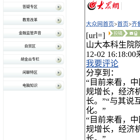
答疑专区
教育改革
大众网首页
>
首页
>
齐
金融监管声音
[url=]
山大本科生院院
自贸区
12-02 16:
胡金焱专栏
我要评论
分享到：
闲聊特区
“目前来看，中
电脑知识
规增长，经济机
长。”“与其
化。”
“目前来看，中
规增长，经济机
长。”