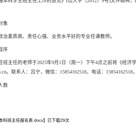
本科学生班主任工作的意见》(山大字〔2012〕9号)文件精神
对象
政治素质高、责任心强、业务水平好的专业任课教师。
程序
任班主任的老师于2025年9月1日（周一）下午4点之前将《经
.edu.cn。联系人：吕宁，微信：15854162518，电话：15854162518，
人数
科班主任报名表.docx
】已下载
29
次