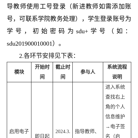
导教师使用工号登录（新进教师如需添加账
号，可联系学院教务处理），学生登录账号为
学号，初始密码为sdu+学号（如：
sdu201900010001）。
2.各环节安排见下表：
开始时
截止时
系统流程
模块
参与人
间
间
说明
进入系统
查找右上
角的个人
信息维护
→电子签
启用电子
2024.3.
指导教师、
即日起
名（启