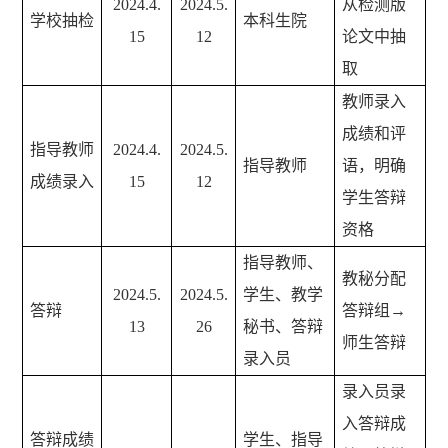
2024.4.
2024.5.
从检测版
学校抽检
本科生院
15
12
论文中抽
取
教师录入
成绩和评
指导教师
2024.4.
2024.5.
指导教师
语，明确
成绩录入
15
12
学生答辩
资格
指导教师、
教秘分配
2024.5.
2024.5.
学生、教学
答辩
答辩组→
13
26
秘书、答辩
师生答辩
录入员
录入员录
入答辩成
答辩成绩
学生、指导