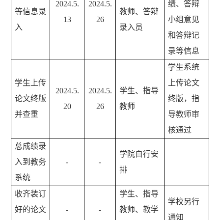
2024.5.
2024.5.
绩、答辩
等信息录
教师、答辩
13
26
小组意见
入
录入员
和答辩记
录等信息
学生系统
学生上传
上传论文
2024.5.
2024.5.
学生、指导
论文终版
终版，指
20
26
教师
并查重
导教师审
核通过
总成绩录
学院自行安
入到教务
-
-
排
系统
收齐装订
学生、指导
学校另行
好的论文
-
-
教师、教学
通知