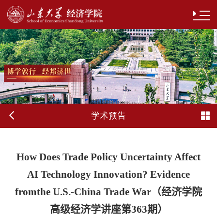
学术预告
How Does Trade Policy Uncertainty Affect
AI Technology Innovation? Evidence
fromthe U.S.-China Trade War（经济学院
高级经济学讲座第363期）