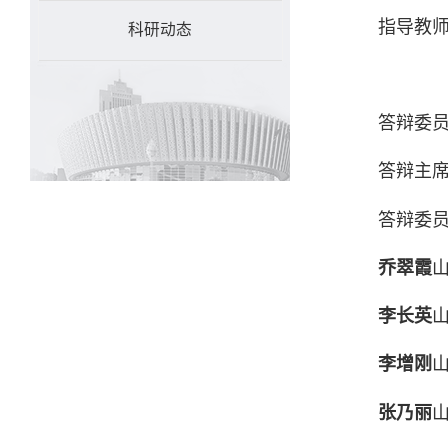
指导教
科研动态
答辩委
答辩主
答辩委
乔翠霞
李长英
李增刚
张乃丽