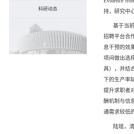
Evidence
科研动态
持，研究中
基于当前灵
招聘平台合
息干预的效
项间做出选
具），并结
下的生产率
提升求职者
酬机制与信
通需求较低
陆瑶，