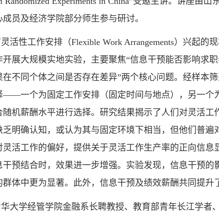
 from Randomized Experiments in China
心成员及经济学院部分师生参与研讨。
活性工作安排（Flexible Work Arrangemen
作开展大规模实地实验，主要聚焦“信息干预能否影响求职
果在不同个体之间是否存在差异”两个核心问题。经样本
择——一个为固定工作安排（固定时间与地点），另一个
合随机薪酬水平进行选择。研究结果揭示了人们对灵活工
缺乏明确认知，或认为其与固定环境下相当，但他们普遍
对灵活工作的偏好，提供关于灵活工作生产率的正向信息
息干预结合时，效果进一步增强。实验发现，信息干预的
的群体中更为显著。此外，信息干预及绩效薪酬共同提升
清华大学经管学院金融系长聘教授、教育部青年长江学者