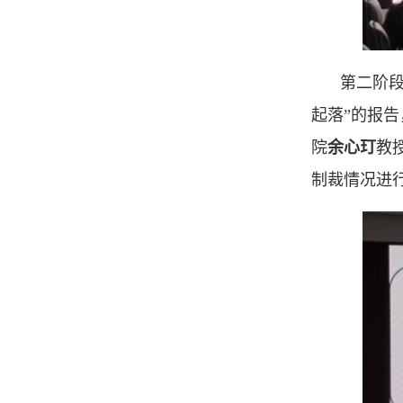
第二阶
起落”的报
院
余心玎
教授
制裁情况进