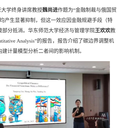
亚大学终身讲席教授
魏尚进
作题为“金融制裁与俄国贸
易均产生显著抑制，但这一效应因金融规避手段（特
被部分抵消。华东师范大学经济与管理学院
王欢欢
教
y:A Quantitative Analysis”的报告，报告介绍了碳边界调整机
构建计量模型分析二者间的影响机制。