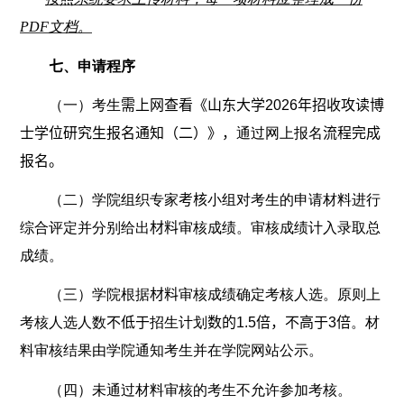
PDF
文档。
七
、申请程序
（一）考生
需上网查看《
山东大学
2026
年招收攻读博
士学位研究生报名通知（二）
》，
通过网上报名
流程完成
报名。
（二）学院组织专家
考核
小组对考生的申请材料进行
综合评定并分别给出
材料
审核成绩。审核成绩计入录取总
成绩。
（三）学院根据
材料
审核成绩确定考核人选。原则上
考核人选人数
不低于
招生计划
数的
1.5
倍，不高于
3
倍
。材
料审核结果由学院通知考生并在学院网站公示。
（四）未通过材料审核的考生不允许参加考核。