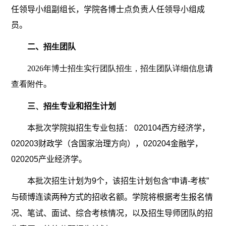
任领导小组副组长，学院各博士点负责人任领导小组成
员。
二、
招生
团队
2026
年博士招生实行团队招生，招生团队详细信息
请
查看附件
。
三
、招生
专业和招生计划
本批次学院拟招生专业包括：
020104
西方经济学，
020203
财政学
（含国家治理方向）
，
020204
金融学，
020205
产业经济学。
本批次招生计划为
9
个，该招生计划包含“申请
-
考核”
与硕博连读两种方式的招收名额。学院将根据考生报名情
况、笔试、面试、综合考核情况，以及招生导师团队的招