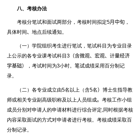
八
、考核办法
考核分笔试和面试两部分，考核时间拟定
5
月中旬
，
具体时间
、
地点后续通知。
（一）学院组织考生进行笔试，笔试科目为专业目录
上公示的各专业课考试科目
3
（含微观、宏观、计量经济
学基础）
，考试时间为
3
小时。
笔试
成绩采用百分制记
录。
（二）各专业成立由
5
名以上（含
5
名
）
博士生指导教
师或相关专业副高级职称及以上人员组成
。
考核工作小组
成员分别对申请人的申请材料进行综合评定
,
同时根据考核
内容采取面试的方式对申请者进行考核。考核成绩采取百
分制记录。