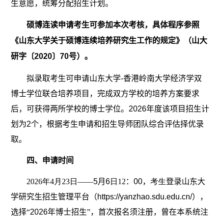
生意愿，统筹分配招生计划。
硕博连读申请考生可参加本次考核，具体程序参照
《山东大学关于硕博连续培养研究生工作的规定》（山大
研字〔
2020
〕
70
号）。
拟录取考生可申请山东大学
-
香港岭南大学经济学双
博士学位联合培养项目，完成双方学校的培养方案要求
后，可获得两所学校的博士学位。
2026
年度该项目招生计
划为
2
个，根据考生申请和招生导师团队综合评估择优录
取。
四、申请时间
2026
年
4
月
23
日
——
5
月
6
日
12
：
00
，
考生
登录山东大
学研究生招生管理平台（
https://yanzhao.sdu.edu.cn/
），
选择“
2026
年博士招生”，首次报名须注册，曾在本系统注