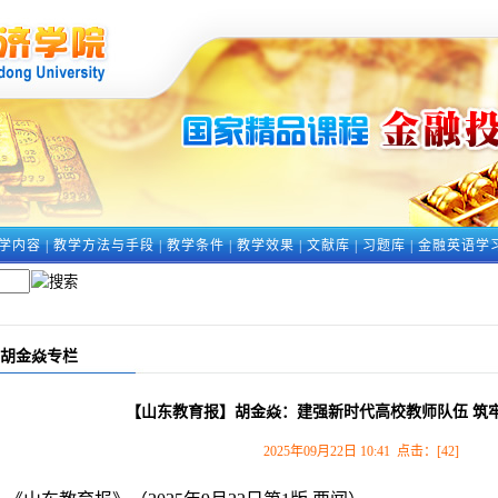
学内容
|
教学方法与手段
|
教学条件
|
教学效果
|
文献库
|
习题库
|
金融英语学
胡金焱专栏
【山东教育报】胡金焱：建强新时代高校教师队伍 筑
2025年09月22日 10:41 点击：[
42
]