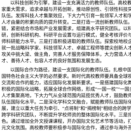
以科技创新为引擎，建设一支充满活力的教师队伍。高校
家重大需求，追求卓越与开拓创新，推动原创性、引领性科技
队伍。发挥科技人才集聚效应，下大力气引育一批领军人才和
人才由量的积累向质的提升转变。二是打造一流创新教师队伍
链，紧密结合市场和产业发展需求，组建高水平研究团队。以
研，创新科研机构、科研平台设置与运行模式，健全考核评价
师科研能力水平。三是打造积极进取的教师队伍。探索校地校
就一批战略科学家、科技领军人才、卓越工程师等拔尖创新人
攻关中挑大梁、做主角，完善人才服务保障体系，大力营造人
才、善待人才、包容人才的良好氛围和发展生态。
以国际合作为路径，建设一支国际化的教师队伍。扎根中
国特色社会主义大学的必然要求。新时代高校教师要具备全球
交流和合作的能力，适应国际化发展新要求。一是搭建国际化
积极的国际化战略，拓展全球合作网络，形成“一国一校”“一国
人才集聚高地，下大力气从全球范围内延揽优秀人才，鼓励教
队伍国际化水平。二是深化学科交叉融合，赋能教师队伍国际
展，建立以重大任务为牵引、“点将制”和“揭榜制”相结合的跨
跨学科研究团队，不断提升学校师资的整体国际化水平。三是
色。通过增加全外文授课课程，开办国际文化艺术节等活动，
元文化氛围。高校教师要积极参与国际化合作，通过参与海外孔