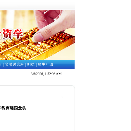
习
|
金融讨论班
|
明德
|
师生互动
8/6/2026, 1:52:07 AM
牢教育强国龙头