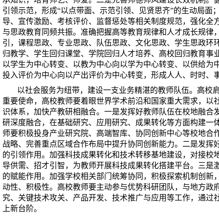
引领示范，形成“以点带面、示范引领、见贤思齐”的生动局面
导、宣传激励、考核评价、监督惩处等相关制度规范，强化全
与思政教育同频共振。准确把握高等教育规律和人才成长规律
引，课程思政、专业思政、队伍思政、文化思政、学生思政环
归教学、学生回归课堂、学院回归人才培养、高校回归教育事
以学生为中心转变、以教为中心向以学为中心转变、以供给为
投入评价为中心向以产出评价为中心转变，形成人人、时时、
以社会服务为纽带，建设一支业务精湛的教师队伍。高校
重要使命，高校教师要着眼世界学术前沿和国家重大需求，以
识体系，加快产教研相融合。一是发挥好教师队伍在校地融合
研深度融合，在基础研究、应用研究、成果转化等方面构建一
师要积极投身产业研究院、高端智库、协同创新中心等校地合
战略、完善重点区域合作布局中提升协同创新能力。二是发挥
的引领作用。加强科技成果转化和技术转移基地建设，对接校
导供需、招才引智，为教师开展科技成果转化搭建平台。三是
的赋能作用。加强学校相关部门统筹协同，积极探索机制创新
动性、积极性。高校教师要主动参与优势科研团队，与地方政
究、关键技术攻关、产品开发、技术推广与应用等工作，通过
上新台阶。