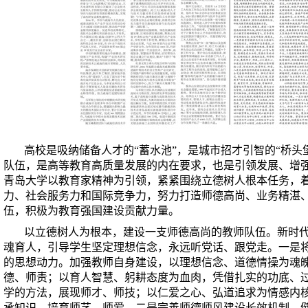
高校是吸纳储备人才的“蓄水池”，是城市招才引智的“桥头
队伍，是高等教育高质量发展的内在要求，也是引领发展、增
青岛大学以教育家精神为引领，紧紧围绕立德树人根本任务，
力、社会服务力和国际竞争力，努力打造师德高尚、业务精湛
伍，积极为教育强国建设贡献力量。
以立德树人为根本，建设一支师德高尚的教师队伍。新时
魂育人，引导学生坚定理想信念，永远听党话、跟党走。一是
的思想动力。加强教师自身建设，以理想信念、道德情操为魂
德、师责；以育人智慧、躬耕态度为血肉，凭借扎实的功底、
学的方法，展现师才、师技；以仁爱之心、弘道追求为情感内
承知识，培育师艺、师爱。二是完善师德师风建设长效机制。