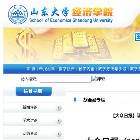
首 页
|
申报材料
|
教学队伍
|
教学内容
|
教学方法与手段
|
教学
站内搜索：
胡金焱专栏
新闻评论
【大众日报】理
学术讨论
网络资源