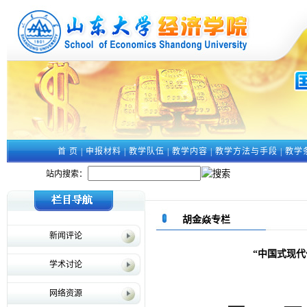
首 页
|
申报材料
|
教学队伍
|
教学内容
|
教学方法与手段
|
教学
站内搜索：
胡金焱专栏
新闻评论
“中国式现代
学术讨论
网络资源