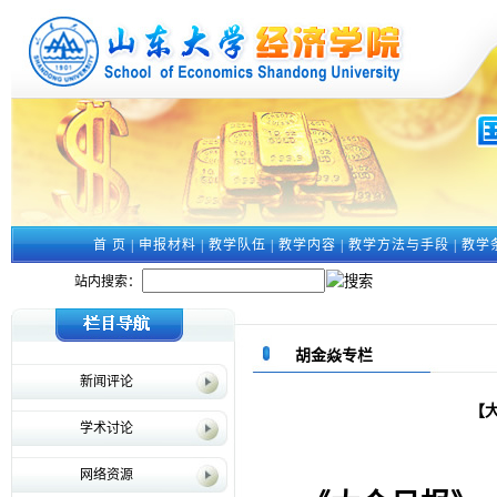
首 页
|
申报材料
|
教学队伍
|
教学内容
|
教学方法与手段
|
教学
站内搜索：
胡金焱专栏
新闻评论
【
学术讨论
网络资源