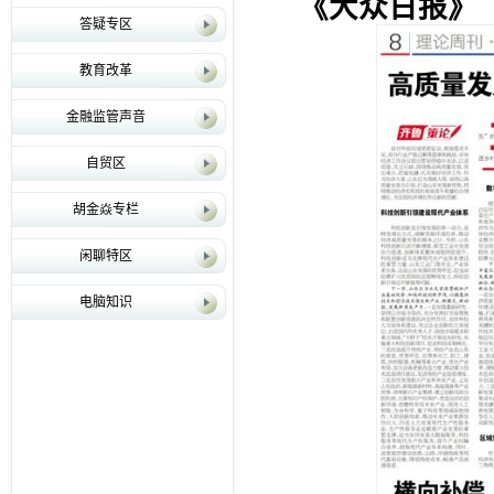
《大众日报》（2
答疑专区
教育改革
金融监管声音
自贸区
胡金焱专栏
闲聊特区
电脑知识