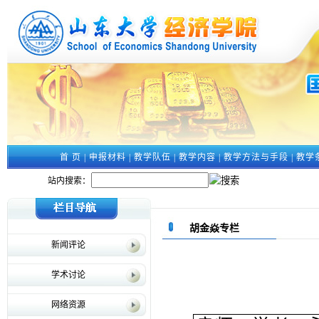
首 页
|
申报材料
|
教学队伍
|
教学内容
|
教学方法与手段
|
教学
站内搜索：
胡金焱专栏
新闻评论
学术讨论
网络资源