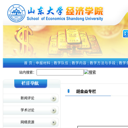
首 页
|
申报材料
|
教学队伍
|
教学内容
|
教学方法与手段
|
教学
站内搜索：
胡金焱专栏
新闻评论
学术讨论
网络资源