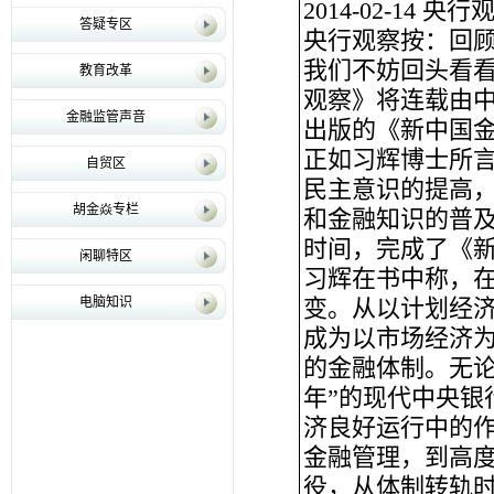
2014-02-14 央行
答疑专区
央行观察按：回
我们不妨回头看
教育改革
观察》将连载由
金融监管声音
出版的《新中国
正如习辉博士所言
自贸区
民主意识的提高
胡金焱专栏
和金融知识的普及
时间，完成了《
闲聊特区
习辉在书中称，在
电脑知识
变。从以计划经
成为以市场经济
的金融体制。无论
年”的现代中央银
济良好运行中的
金融管理，到高
役，从体制转轨