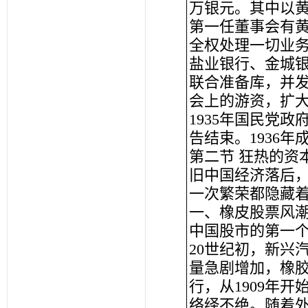
万银元。其中以
第一任董事会有黄
全权处理一切业务
盐业银行、金城银
联合准备库，并
会上的游资，扩大
1935年国民党
告结束。1936
第二节 狂热的资
旧中国经济落后
一次繁荣都隐藏
一、橡皮股票风
中国股市的第一个
20世纪初，新兴
量急剧增加，橡
行，从1909年
络绎不绝。随着