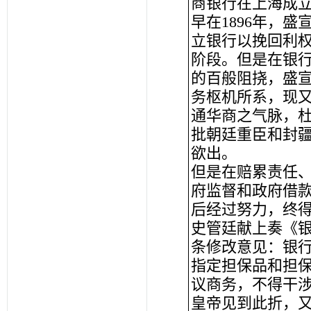
商银行在上海成
早在1896年，
立银行以挽回利
阶段。但是在银
的百般阻挠，盛宣
务枢机所系，现
通华商之气脉，杜
批朝廷重臣和封
欲出。
但是在赔累责任
府监督和政府借
后经过努力，终
史管廷献上奏《
条修改意见：银行
指定担保品和担
议商务，不得干
皇帝见到此折，