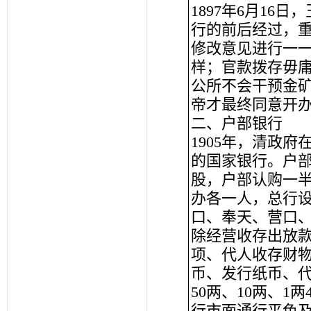
1897年6月1
行的前后经过，
修改意见进行一一
样；官款拨存毋
公所不会干预金
帝才最终同意开
二、户部银行
1905年，清政
的国家银行。户部
股，户部认购一
办各一人，总行
口、奉天、营口、
除经营收存出放
项、代人收存财
币、发行纸币、代
50两、10两、
行市面通行平色