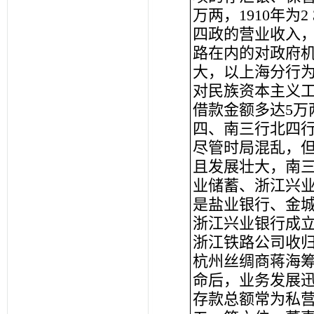
万两，1910年为2
四政的营业收入，1
路在内的对政府机
大，以上海分行
对民族资本主义工
借款金额多达5万
四、南三行北四
尽管时局混乱，
且发展壮大，南
业储蓄、浙江兴
是盐业银行、金
浙江兴业银行成立
浙江铁路公司收
杭州丝绸商蒋海筹
命后，业务发展迅
存款总额常为私营银