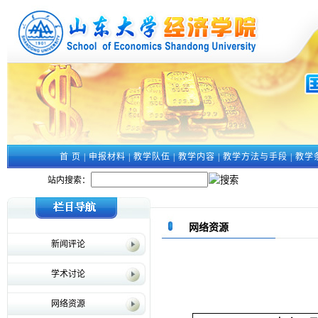
首 页
|
申报材料
|
教学队伍
|
教学内容
|
教学方法与手段
|
教学
站内搜索：
网络资源
新闻评论
学术讨论
网络资源