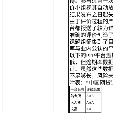
持。参与过第一次
价小组视其自动
结果发布之日起
由于评价过程的
台都报送了较为
准确的评价创造
课题组征集到了
率与业内公认的平
以下的P2P平台
低，但逾期率数
证。虽然这些数
不足够长，风险
附表：“中国网贷
平台名称
评级结果
陆金所
AAA
人人贷
AAA
玖富
AA