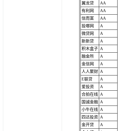
翼龙贷
AA
有利网
AA
信而富
AA
投哪网
A
微贷网
A
新新贷
A
积木盒子
A
融金所
A
金信网
A
人人聚财
A
E联贷
A
爱投资
A
合拍在线
A
国诚金融
A
小牛在线
A
四达投资
A
金开贷
A