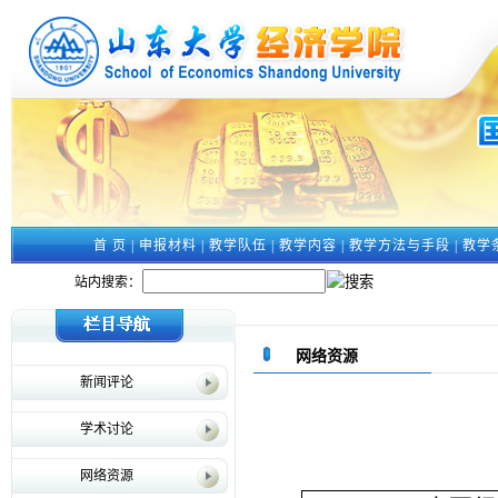
首 页
|
申报材料
|
教学队伍
|
教学内容
|
教学方法与手段
|
教学
站内搜索：
网络资源
新闻评论
学术讨论
网络资源