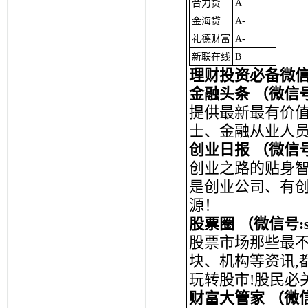
合力贷
A
金海贷
A-
礼德财富
A-
新联在线
B
理财投资必备微
金融头条 （微信号：f
提供最新最有价
士、金融从业人
创业日报 （微信号：
创业之路的贴身
是创业公司、有
源！
股票圈 （微信号:st
股票市场那些最不
块、机构等资讯,
玩转股市!股民必
财富大管家 （微信号: