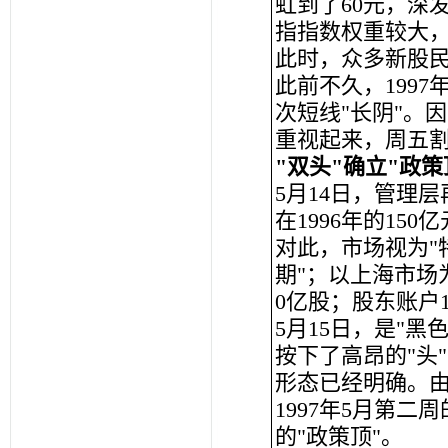
虹到了60元，深
指指数权重较大
此时，众多新股民
此前不久，199
次短线"长阴"。
重视起来，周五
"双头"确立"政策
5月14日，管理层
在1996年的15
对此，市场视为"
期"；以上海市场为
0亿股；股东账户1
5月15日，是"
按下了高昂的"头
形态已经明确。
1997年5月第二
的"政策顶"。