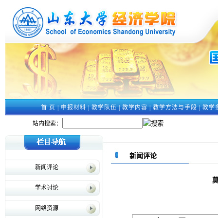
首 页
|
申报材料
|
教学队伍
|
教学内容
|
教学方法与手段
|
教学
站内搜索：
新闻评论
新闻评论
学术讨论
网络资源