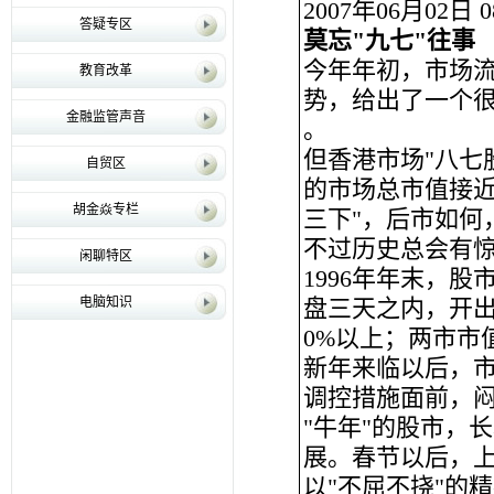
2007年06月02日 0
答疑专区
莫忘"九七"往事
今年年初，市场流行
教育改革
势，给出了一个很
金融监管声音
。
但香港市场"八七
自贸区
的市场总市值接近
胡金焱专栏
三下"，后市如何
不过历史总会有
闲聊特区
1996年年末，股
电脑知识
盘三天之内，开出
0%以上；两市市
新年来临以后，市
调控措施面前，
"牛年"的股市，
展。春节以后，上
以"不屈不挠"的