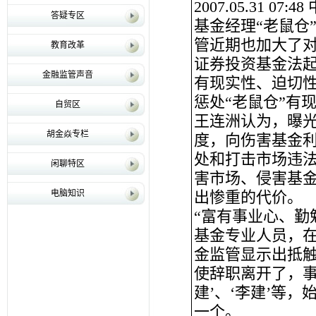
2007.05.31 07
答疑专区
基金经理“老鼠仓
管近期也加大了
教育改革
证券投资基金法起
金融监管声音
有现实性、迫切
惩处“老鼠仓”有
自贸区
王连洲认为，曝
胡金焱专栏
度，向伤害基金
处和打击市场违
闲聊特区
害市场、侵害基
电脑知识
出惨重的代价。
“富有事业心、勤
基金专业人员，在
金监管显示出抵触
使辞职离开了，事
建’、‘李建’等
一个。