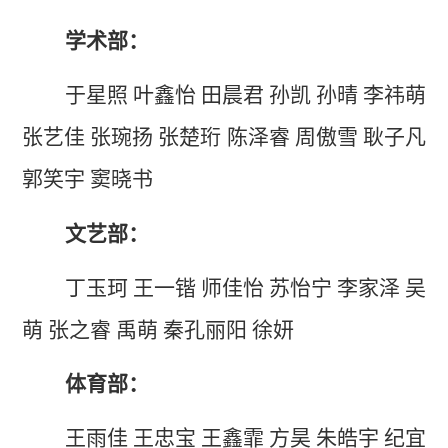
学术部：
于星照
叶鑫怡
田晨君
孙凯
孙晴
李祎萌
张艺佳
张琬扬
张楚珩
陈泽睿
周傲雪
耿子凡
郭笑宇
窦晓书
文艺部：
丁玉珂
王一锴
师佳怡
苏怡宁
李家泽
吴
萌
张之睿
禹萌
秦孔丽阳
徐妍
体育部：
王雨佳
王忠宝
王鑫霏
方昊
朱皓宇
纪宜