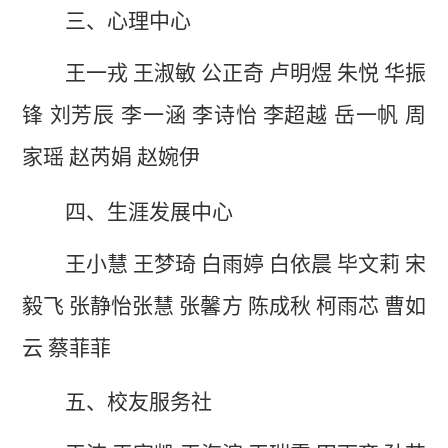
三、心理中心
王一戎
王淑敏
公正奇
卢明煜
朱悦
华振
锋
刘芳辰
李一涵
李诗怡
李超越
岳一帆
周
家瑶
赵芮娟
赵婉伊
四、生涯发展中心
王小慧
王梦琦
白雨婷
白依晨
毕文莉
宋
毅飞
张静怡张慧
张馨方
陈成秋
柯雨芯
曹如
云
蔡菲菲
五、校友服务社