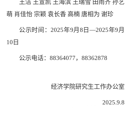
王洁
王宣凯
王海滨
王瑞雪
田雨齐
孙艺
萌
肖佳怡
宗颖
袁长香
高楠
唐相为
谢珍
公示时间：
2025年9月8日—2025年9月
10日
公示电话：
88364077，88362878
经济学院研究生工作办公室
2025.9.8