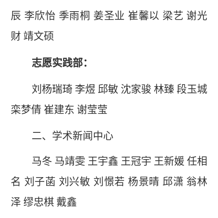
辰
李欣怡
季雨桐
姜圣业
崔馨以
梁艺
谢光
财
靖文硕
志愿实践部：
刘杨瑞琦
李煜
邱敏
沈家骏
林臻
段玉城
栾梦倩
崔建东
谢莹莹
二、学术新闻中心
马冬
马靖雯
王宇鑫
王冠宇
王新媛
任相
名
刘子菡
刘兴敏
刘憬若
杨景晴
邱潇
翁林
泽
缪忠棋
戴鑫