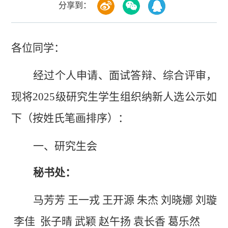
分享到：
各位同学：
经过个人申请、面试答辩、综合评审，
现将
2025级研究生学生组织纳新人选公示如
下（按姓氏笔画排序）：
一、研究生会
秘书处：
马芳芳
王一戎
王开源
朱杰
刘晓娜
刘璇
李佳
张子晴
武颖
赵午扬
袁长香
葛乐然