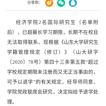
分享到：
经济
学院
2
名国际研究生
（
名单附
后
）
，已超最长学习期限，长期不在校且
无法取得联系
。现根据
《山东大学研究生
学籍管
理规定（修订）》（
山大研字
〔
2020
〕
78
号
）
第四十三条第五款
“
超过
学校规定期限未注册而又无正当事由的
，
可予以退学
”的有关规定，经导师同意、
学院党政联席会研究，决定拟给予退学处
理。