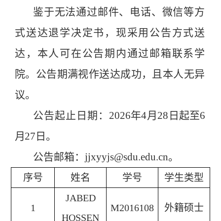
鉴于无法通过邮件、电话、微信等方
式送达退学决定书，现采用公告方式送
达，本人可在公告期内
通过邮箱
联系学
院。公告期满视作送达成功，且本人无异
议。
公告起止日期：
2026
年
4
月
28
日起至
6
月
27
日。
公告邮
箱：
jjxyyjs@sdu.edu.cn。
序号
姓名
学号
学生类型
JABED
1
M2016108
外籍硕士
HOSSEN